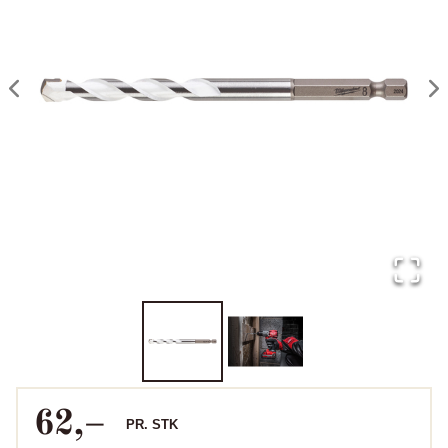
62
,–
PR.
STK