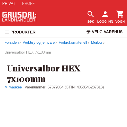
PRIVAT
PROFF
SØK
LOGG INN
VOGN
VELG VAREHUS
PRODUKTER
Forsiden
Verktøy og jernvare
Forbruksmateriell
Murbor
KUNDESERVICE
Universalbor HEX 7x100mm
Universalbor HEX
7x100mm
Milwaukee
Varenummer:
57379064
(GTIN: 4058546287313)