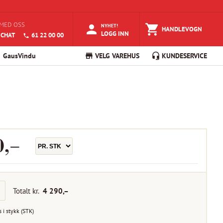
MED OSS
NYHET!
HANDLEVOGN
LOGG INN
 CHAT
61 22 00 00
GausVindu
VELG VAREHUS
KUNDESERVICE
0
,–
Totalt kr.
4 290
,–
s i
stykk
(
STK
)