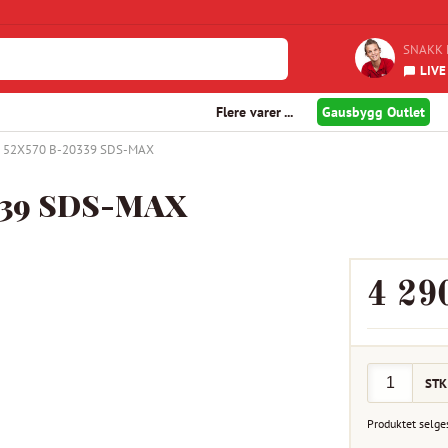
SNAKK 
LIVE
Flere varer ...
Gausbygg Outlet
52X570 B-20339 SDS-MAX
39 SDS-MAX
4 29
STK
Produktet selge