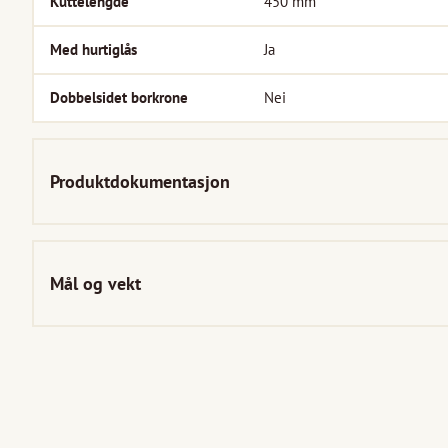
Kuttelengde
450
mm
Med hurtiglås
Ja
Dobbelsidet borkrone
Nei
Produktdokumentasjon
Mål og vekt