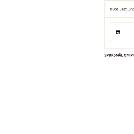
OBS!
Bestillin
SPØRSMÅL OM P