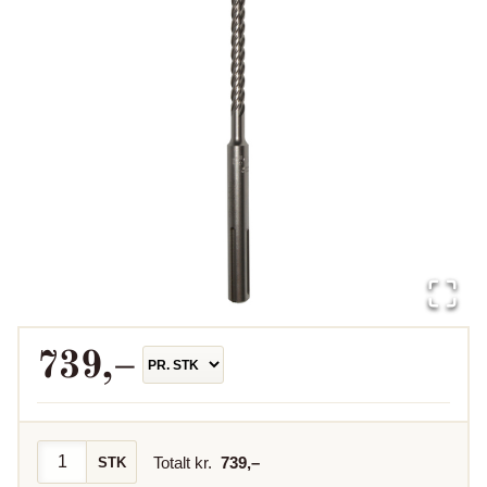
739
,–
Totalt kr.
739
,–
STK