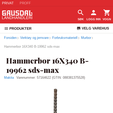
PRIVAT
PROFF
SØK
LOGG INN
VOGN
VELG VAREHUS
PRODUKTER
Forsiden
Verktøy og jernvare
Forbruksmateriell
Murbor
KUNDESERVICE
Hammerbor 16X340 B-19962 sds-max
Hammerbor 16X340 B-
19962 sds-max
Makita
Varenummer:
57164622
(GTIN: 088381375528)