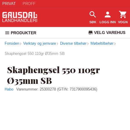
PRIVAT
PROFF
SØK
LOGG INN
VOGN
VELG VAREHUS
PRODUKTER
Forsiden
Verktøy og jernvare
Diverse tilbehør
Møbeltilbehør
KUNDESERVICE
Skaphengsel 550 110gr Ø35mm SB
Skaphengsel 550 110gr
Ø35mm SB
Habo
Varenummer:
25300278
(GTIN: 7317900095436)