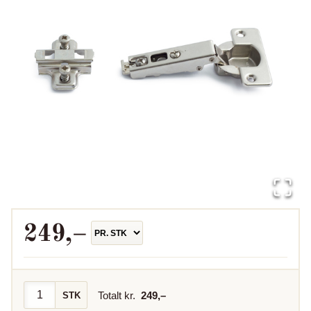
249
,–
Totalt kr.
249
,–
STK