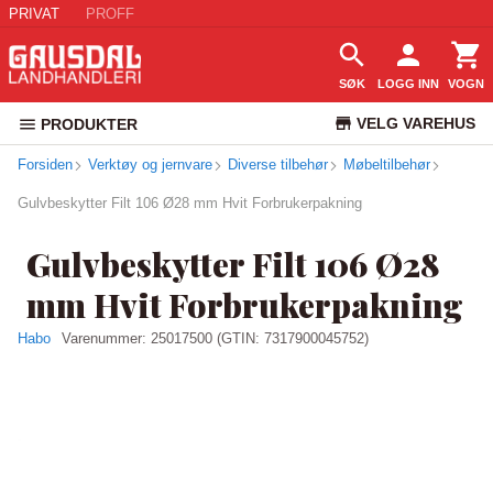
PRIVAT
PROFF
SØK
LOGG INN
VOGN
VELG VAREHUS
PRODUKTER
Forsiden
Verktøy og jernvare
Diverse tilbehør
Møbeltilbehør
KUNDESERVICE
Gulvbeskytter Filt 106 Ø28 mm Hvit Forbrukerpakning
Gulvbeskytter Filt 106 Ø28
mm Hvit Forbrukerpakning
Habo
Varenummer:
25017500
(GTIN: 7317900045752)