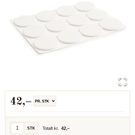
42
,–
Totalt kr.
42
,–
STK