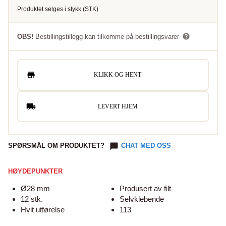
Produktet selges i
stykk
(
STK
)
OBS!
Bestillingstillegg kan tilkomme på bestillingsvarer
KLIKK OG HENT
LEVERT HJEM
SPØRSMÅL OM PRODUKTET?
CHAT MED OSS
HØYDEPUNKTER
Ø28 mm
Produsert av filt
12 stk.
Selvklebende
Hvit utførelse
113