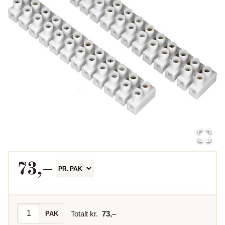
73
,–
Totalt kr.
73
,–
PAK