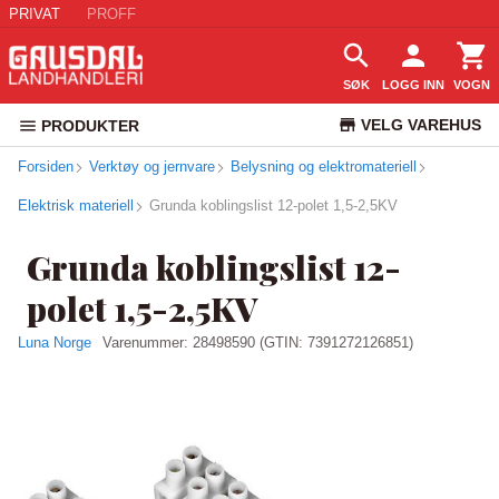
PRIVAT
PROFF
SØK
LOGG INN
VOGN
VELG VAREHUS
PRODUKTER
Forsiden
Verktøy og jernvare
Belysning og elektromateriell
KUNDESERVICE
Elektrisk materiell
Grunda koblingslist 12-polet 1,5-2,5KV
Grunda koblingslist 12-
polet 1,5-2,5KV
Luna Norge
Varenummer:
28498590
(GTIN: 7391272126851)