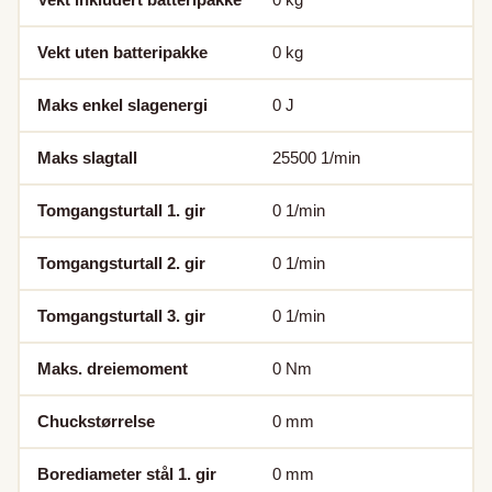
Vekt uten batteripakke
0
kg
Maks enkel slagenergi
0
J
Maks slagtall
25500
1/min
Tomgangsturtall 1. gir
0
1/min
Tomgangsturtall 2. gir
0
1/min
Tomgangsturtall 3. gir
0
1/min
Maks. dreiemoment
0
Nm
Chuckstørrelse
0
mm
Borediameter stål 1. gir
0
mm