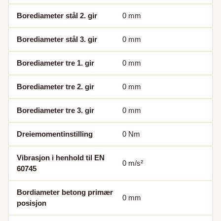
Borediameter stål 2. gir
0
mm
Borediameter stål 3. gir
0
mm
Borediameter tre 1. gir
0
mm
Borediameter tre 2. gir
0
mm
Borediameter tre 3. gir
0
mm
Dreiemomentinstilling
0
Nm
Vibrasjon i henhold til EN
0
m/s²
60745
Bordiameter betong primær
0
mm
posisjon