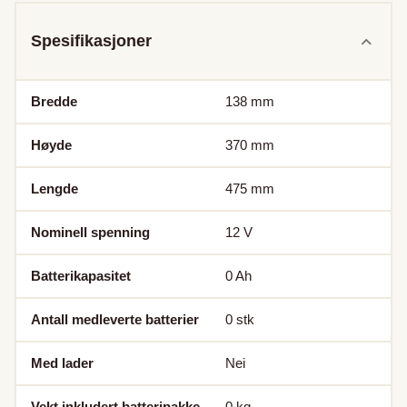
Spesifikasjoner
Bredde
138
mm
Høyde
370
mm
Lengde
475
mm
Nominell spenning
12
V
Batterikapasitet
0
Ah
Antall medleverte batterier
0
stk
Med lader
Nei
Vekt inkludert batteripakke
0
kg