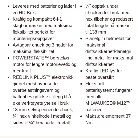
Leveres med batterier og lader i
¼" opptak under
en HD Box.
chucken for bruk med
Kraftig og kompaktt 6-i-1
hex tilbehør og redusert
slagbormaskin med maksimal
total lengde på maskin
fleksibilitet perfekt for
til 138 mm
monteringsoppgaver
Planetgir i helmetall for
Avtagbar chuck og 3 hoder for
maksimal
maksimal fleksibilitet
dirftssikkerhetPlanetgir
POWERSTATE™ børsteløs
i helmetall for maksimal
motor for lengre motorlevetid og
dirftssikkerhet
mer kraft
Kraftig LED lys for
REDLINK PLUS™ elektronikk
beste oversikt
gir det mest avanserte
Fleksibelt
overbelastningsvern og
batterisystem: fungerer
batteribeskyttelse i tillegg til å
med alle
øke verktøyets ytelse i bruk
MILWAUKEE® M12™
13 mm selvspennende chuck,
batterier
¼" hex vinkelhode i metall og
Maks.dreiemoment 37
sidestilt ¼" hex hode i metall
Nm