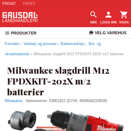
PRIVAT
PROFF
SØK
LOGG INN
VOGN
VELG VAREHUS
PRODUKTER
Forsiden
Verktøy og jernvare
Batteriverktøy
Bor- og
KUNDESERVICE
skruemaskiner
Milwaukee slagdrill M12 FPDXKIT-202X m/2 batterier
Milwaukee slagdrill M12
FPDXKIT-202X m/2
batterier
Milwaukee
Varenummer:
53901922
(GTIN: 4058546220839)