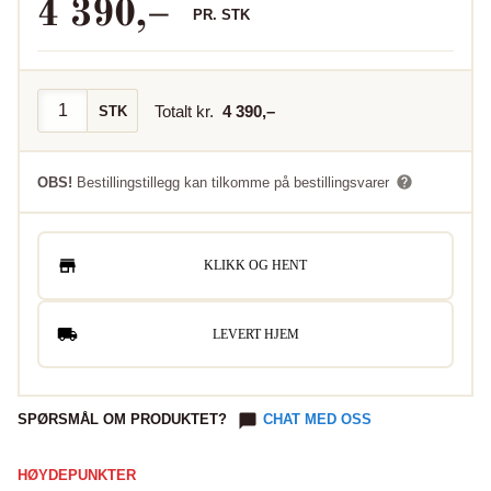
4 390
,–
PR.
STK
Totalt kr.
4 390
,–
STK
OBS!
Bestillingstillegg kan tilkomme på bestillingsvarer
KLIKK OG HENT
LEVERT HJEM
SPØRSMÅL OM PRODUKTET?
CHAT MED OSS
HØYDEPUNKTER