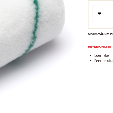
SPØRSMÅL OM P
HØYDEPUNKTER
Loer ikke
Pent result