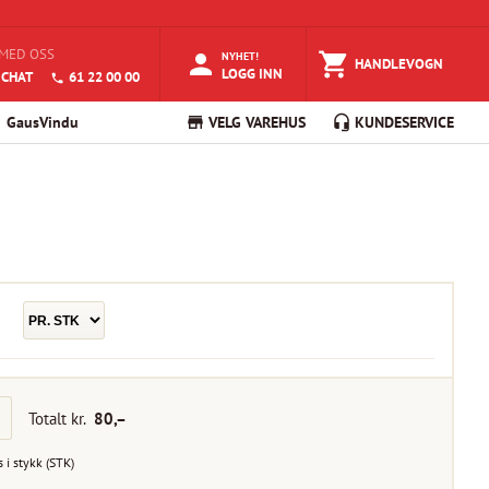
MED OSS
NYHET!
HANDLEVOGN
LOGG INN
 CHAT
61 22 00 00
GausVindu
VELG VAREHUS
KUNDESERVICE
Totalt kr.
80
,–
s i
stykk
(
STK
)