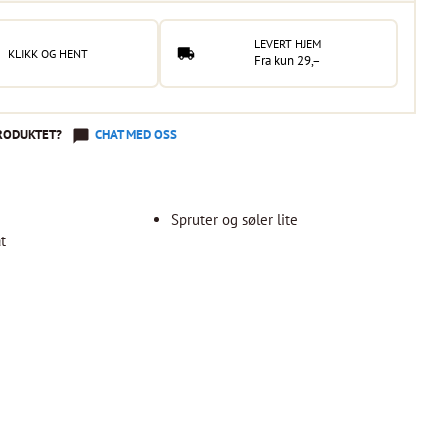
LEVERT HJEM
KLIKK OG HENT
Fra kun 29,–
RODUKTET?
CHAT MED OSS
Spruter og søler lite
at