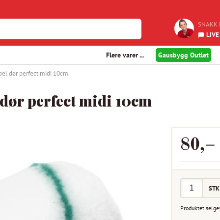
SNAKK 
LIVE
Flere varer ...
Gausbygg Outlet
bel dør perfect midi 10cm
dør perfect midi 10cm
80
,–
STK
Produktet selge