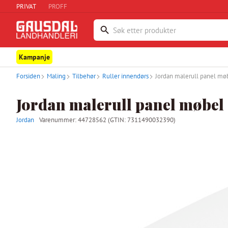
PRIVAT
PROFF
Kampanje
Forsiden
Maling
Tilbehør
Ruller innendørs
Jordan malerull panel mø
Jordan malerull panel møbel 
Jordan
Varenummer:
44728562
(GTIN: 7311490032390)