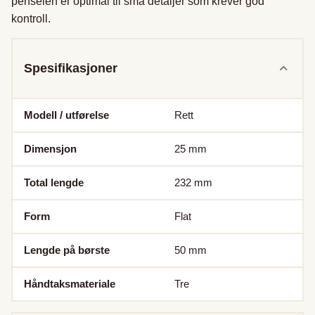
penselen er optimal til små detaljer som krever god 
kontroll.
Spesifikasjoner
Modell / utførelse
Rett
Dimensjon
25
mm
Total lengde
232
mm
Form
Flat
Lengde på børste
50
mm
Håndtaksmateriale
Tre