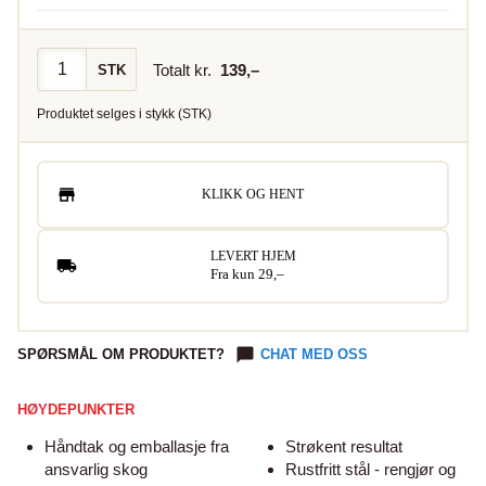
Totalt kr.
139
,–
STK
Produktet selges i
stykk
(
STK
)
KLIKK OG HENT
LEVERT HJEM
Fra kun 29,–
SPØRSMÅL OM PRODUKTET?
CHAT MED OSS
HØYDEPUNKTER
Håndtak og emballasje fra
Strøkent resultat
ansvarlig skog
Rustfritt stål - rengjør og