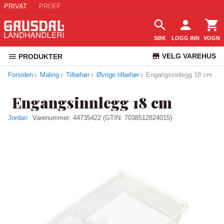
PRIVAT
PROFF
SØK
LOGG INN
VOGN
VELG VAREHUS
PRODUKTER
Forsiden
Maling
Tilbehør
Øvrige tilbehør
Engangsinnlegg 18 cm
KUNDESERVICE
Engangsinnlegg 18 cm
Jordan
Varenummer:
44735422
(GTIN: 7038512824015)