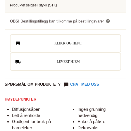
Produktet selges i
stykk
(
STK
)
OBS!
Bestillingstillegg kan tilkomme på bestillingsvarer
KLIKK OG HENT
LEVERT HJEM
SPØRSMÅL OM PRODUKTET?
CHAT MED OSS
HØYDEPUNKTER
Diffusjonsåpen
Ingen grunning
Lett å renholde
nødvendig
Godkjent for bruk på
Enkel å påføre
barneleker
Dekorvoks