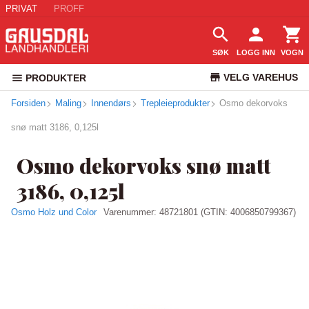
PRIVAT
PROFF
SØK
LOGG INN
VOGN
VELG VAREHUS
PRODUKTER
Forsiden
Maling
Innendørs
Trepleieprodukter
Osmo dekorvoks
KUNDESERVICE
snø matt 3186, 0,125l
Osmo dekorvoks snø matt
3186, 0,125l
Osmo Holz und Color
Varenummer:
48721801
(GTIN: 4006850799367)