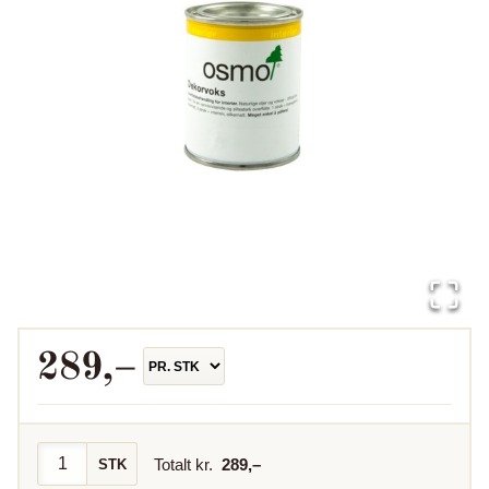
289
,–
Totalt kr.
289
,–
STK