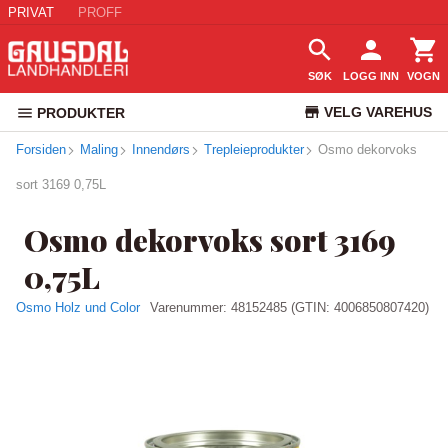
PRIVAT
PROFF
SØK
LOGG INN
VOGN
VELG VAREHUS
PRODUKTER
Forsiden
Maling
Innendørs
Trepleieprodukter
Osmo dekorvoks
KUNDESERVICE
sort 3169 0,75L
Osmo dekorvoks sort 3169
0,75L
Osmo Holz und Color
Varenummer:
48152485
(GTIN: 4006850807420)