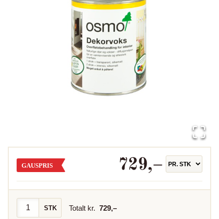
729
,–
GAUSPRIS
Totalt kr.
729
,–
STK