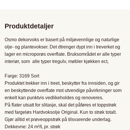
Produktdetaljer
Osmo dekorvoks er basert på miljøvennlige og naturlige 
olje- og plantevokser. Det dtrenger dypt inn i treverket og 
lager en microporøs overflate. Bruksområdet er alle typer 
interiør, som  alle typer tregulv, møbler kjøkken ect,

Farge: 3169 Sort

Produktet trekker inn i treet, beskytter fra innsiden, og gir 
en beskyttende overflate mot utvendige påvirkninger som 
enkelt kan punktvis vedlikeholdes og renoveres.

På flater utsatt for slitasje, skal det påføres et toppstrøk 
med fargeløs Hardvoksolje Original. Kun to strøk totalt.

Gjør alltid et prøveoppstrøk på tilsvarende underlag.

Dekkevne: 24 m²/L pr. strøk
