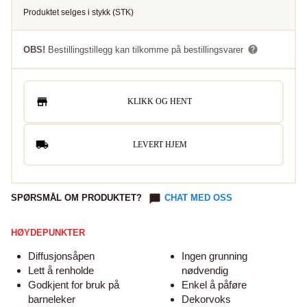
Produktet selges i
stykk
(
STK
)
OBS!
Bestillingstillegg kan tilkomme på bestillingsvarer
KLIKK OG HENT
LEVERT HJEM
SPØRSMÅL OM PRODUKTET?
CHAT MED OSS
HØYDEPUNKTER
Diffusjonsåpen
Ingen grunning
Lett å renholde
nødvendig
Godkjent for bruk på
Enkel å påføre
barneleker
Dekorvoks