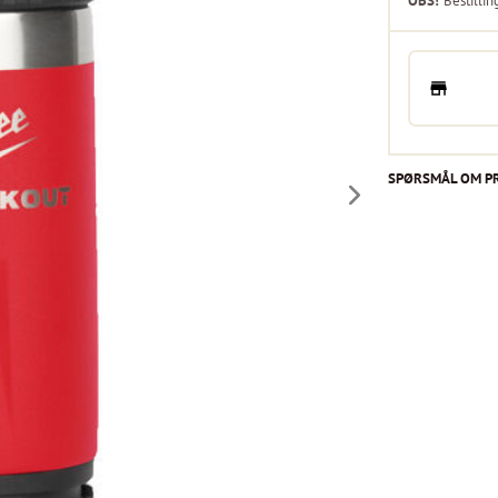
OBS!
Bestillin
SPØRSMÅL OM P