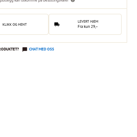
gstillegg kan tilkomme på bestillingsvarer
LEVERT HJEM
KLIKK OG HENT
Fra kun 29,–
RODUKTET?
CHAT MED OSS