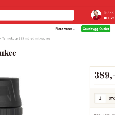
SNAKK 
LIVE
Flere varer ...
Gausbygg Outlet
Termokopp 355 ml rød milwaukee
ukee
389
,
STK