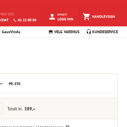
MED OSS
NYHET!
HANDLEVOGN
LOGG INN
 CHAT
61 22 00 00
GausVindu
VELG VAREHUS
KUNDESERVICE
–
PR.
STK
Totalt kr.
389
,–