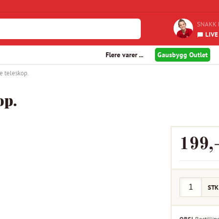
SNAKK 
LIVE
Flere varer ...
Gausbygg Outlet
e teleskop.
op.
199
,
STK