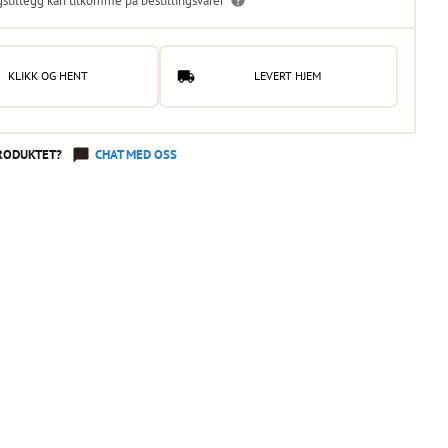
gstillegg kan tilkomme på bestillingsvarer
KLIKK OG HENT
LEVERT HJEM
RODUKTET?
CHAT MED OSS