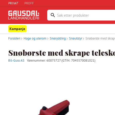
PRIVAT
PROFF
Kampanje
Forsiden
Hage og uterom
Snørydding
Snøutstyr
Snøbørste med skrap
Snøbørste med skrape telesk
Bil-Guss AS
Varenummer:
60075727
(GTIN: 7045570081021)