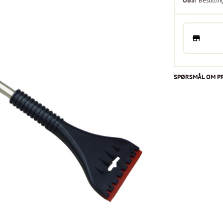
OBS!
Bestillin
SPØRSMÅL OM P