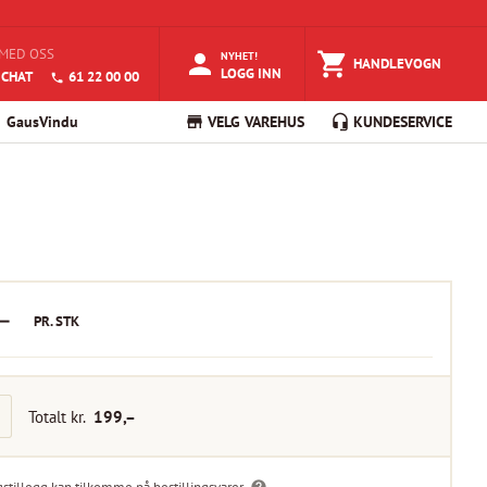
MED OSS
NYHET!
HANDLEVOGN
LOGG INN
 CHAT
61 22 00 00
GausVindu
VELG VAREHUS
KUNDESERVICE
–
PR.
STK
Totalt kr.
199
,–