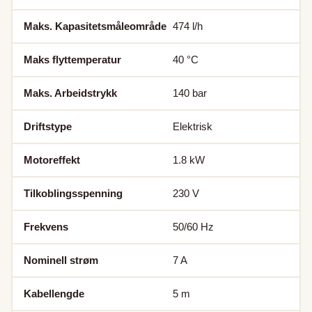
Maks. Kapasitetsmåleområde
474
l/h
Maks flyttemperatur
40
°C
Maks. Arbeidstrykk
140
bar
Driftstype
Elektrisk
Motoreffekt
1.8
kW
Tilkoblingsspenning
230
V
Frekvens
50/60 Hz
Nominell strøm
7
A
Kabellengde
5
m