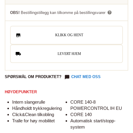
OBS!
Bestillingstillegg kan tilkomme på bestillingsvarer
KLIKK OG HENT
LEVERT HJEM
SPØRSMÅL OM PRODUKTET?
CHAT MED OSS
HØYDEPUNKTER
Intern slangerulle
CORE 140-8
Håndholdt trykkregulering
POWERCONTROL IH EU
Click&Clean tilkobling
CORE 140
Tralle for høy mobilitet
Automatisk start/stopp-
system