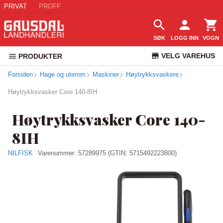
PRIVAT
PROFF
SØK
LOGG INN
VOGN
VELG VAREHUS
PRODUKTER
Forsiden
Hage og uterom
Maskiner
Høytrykksvaskere
KUNDESERVICE
Høytrykksvasker Core 140-8IH
Høytrykksvasker Core 140-
8IH
NILFISK
Varenummer:
57289975
(GTIN: 5715492223800)