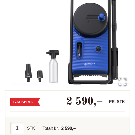
2 590
,–
PR.
STK
GAUSPRIS
Totalt kr.
2 590
,–
STK