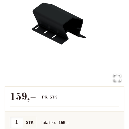
159
,–
PR.
STK
Totalt kr.
159
,–
STK