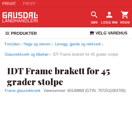
PRIVAT
PROFF
SØK
LOGG INN
VOGN
VELG VAREHUS
PRODUKTER
Forsiden
Hage og uterom
Levegg, gjerde og rekkverk
KUNDESERVICE
Glassrekkverk og tilbehør
IDT Frame brakett for 45 grader stolpe
IDT Frame brakett for 45
grader stolpe
Frame glassrekkverk
Varenummer:
60149868
(GTIN: 7072511003705)