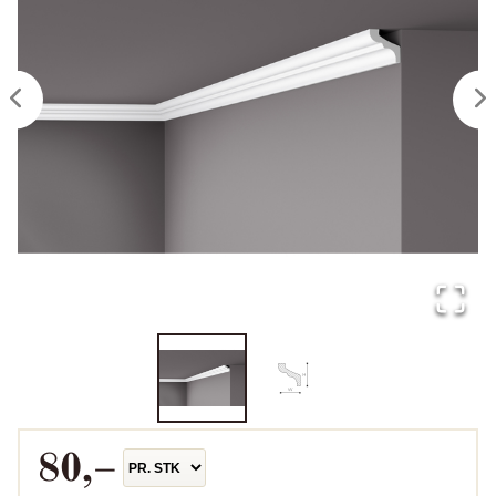
80
,–