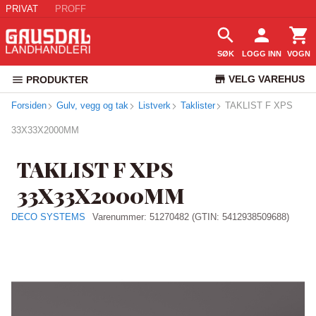
PRIVAT
PROFF
SØK
LOGG INN
VOGN
VELG VAREHUS
PRODUKTER
Forsiden
Gulv, vegg og tak
Listverk
Taklister
TAKLIST F XPS
KUNDESERVICE
33X33X2000MM
TAKLIST F XPS
33X33X2000MM
DECO SYSTEMS
Varenummer:
51270482
(GTIN: 5412938509688)