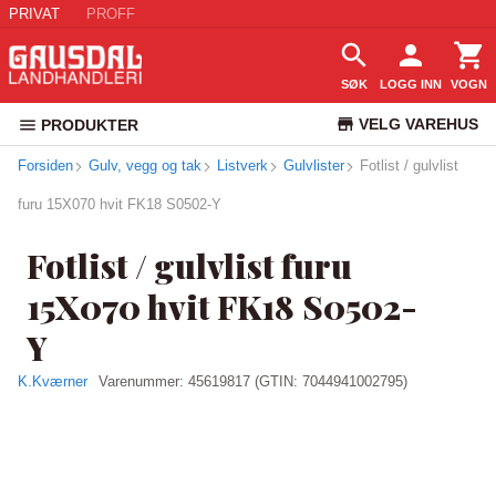
PRIVAT
PROFF
SØK
LOGG INN
VOGN
VELG VAREHUS
PRODUKTER
Forsiden
Gulv, vegg og tak
Listverk
Gulvlister
KUNDESERVICE
Fotlist / gulvlist
furu 15X070 hvit FK18 S0502-Y
Fotlist / gulvlist furu
15X070 hvit FK18 S0502-
Y
K.Kværner
Varenummer:
45619817
(GTIN: 7044941002795)