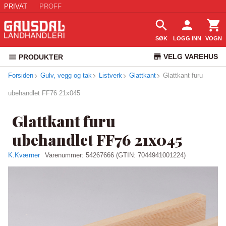
PRIVAT
PROFF
SØK
LOGG INN
VOGN
VELG VAREHUS
PRODUKTER
Forsiden
Gulv, vegg og tak
Listverk
Glattkant
KUNDESERVICE
Glattkant furu
ubehandlet FF76 21x045
Glattkant furu
ubehandlet FF76 21x045
K.Kværner
Varenummer:
54267666
(GTIN: 7044941001224)