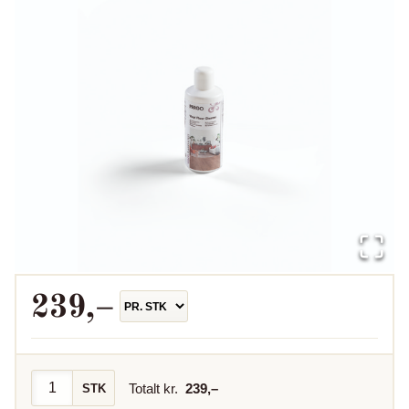
239
,–
Totalt kr.
239
,–
STK