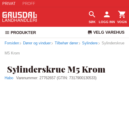
PRIVAT
PROFF
SØK
LOGG INN
VOGN
VELG VAREHUS
PRODUKTER
Forsiden
Dører og vinduer
Tilbehør dører
Sylindere
KUNDESERVICE
Sylinderskrue
M5 Krom
Sylinderskrue M5 Krom
Habo
Varenummer:
27762657
(GTIN: 7317900130533)