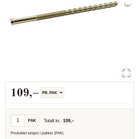
109
,–
Totalt kr.
109
,–
PAK
Produktet selges i
pakker
(
PAK
)