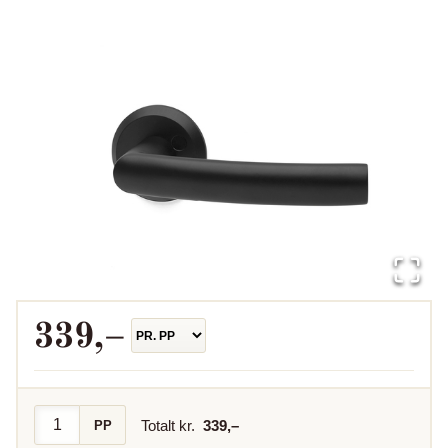
339
,–
Totalt kr.
339
,–
PP