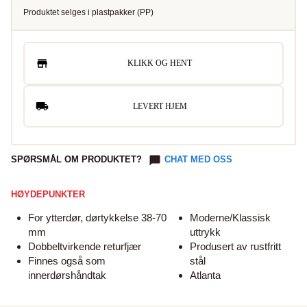
Produktet selges i
plastpakker
(
PP
)
KLIKK OG HENT
LEVERT HJEM
SPØRSMÅL OM PRODUKTET?
CHAT MED OSS
HØYDEPUNKTER
For ytterdør, dørtykkelse 38-70
Moderne/Klassisk
mm
uttrykk
Dobbeltvirkende returfjær
Produsert av rustfritt
Finnes også som
stål
innerdørshåndtak
Atlanta