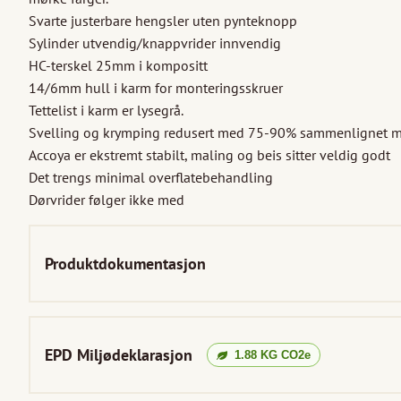
Svarte justerbare hengsler uten pynteknopp

Sylinder utvendig/knappvrider innvendig

HC-terskel 25mm i kompositt

14/6mm hull i karm for monteringsskruer

Tettelist i karm er lysegrå.

Svelling og krymping redusert med 75-90% sammenlignet me
Accoya er ekstremt stabilt, maling og beis sitter veldig godt

Det trengs minimal overflatebehandling

Dørvrider følger ikke med
Produktdokumentasjon
EPD Miljødeklarasjon
1.88
KG CO2e