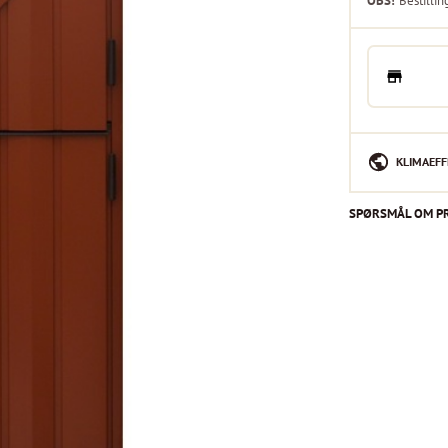
OBS!
Bestillin
KLIMAEFF
SPØRSMÅL OM P