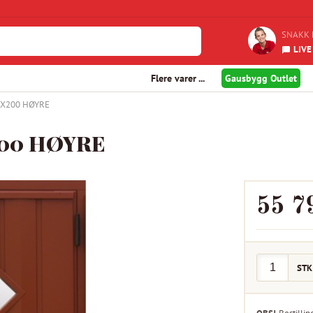
SNAKK 
LIVE
Flere varer ...
Gausbygg Outlet
0X200 HØYRE
00 HØYRE
55 7
STK