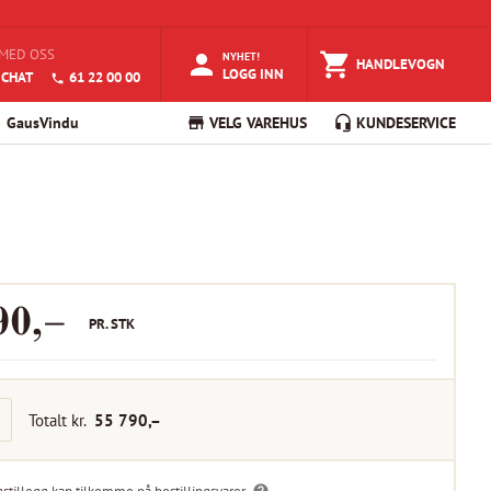
MED OSS
NYHET!
HANDLEVOGN
LOGG INN
 CHAT
61 22 00 00
GausVindu
VELG VAREHUS
KUNDESERVICE
90
,–
PR.
STK
Totalt kr.
55 790
,–