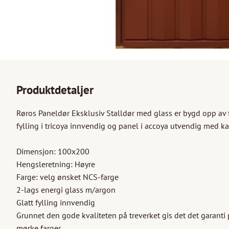
Produktdetaljer
Røros Paneldør Eksklusiv Stalldør med glass er bygd opp av f
fylling i tricoya innvendig og panel i accoya utvendig med kar
Dimensjon: 100x200

Hengsleretning: Høyre

Farge: velg ønsket NCS-farge

2-lags energi glass m/argon

Glatt fylling innvendig

Grunnet den gode kvaliteten på treverket gis det det garanti 
mørke farger.
