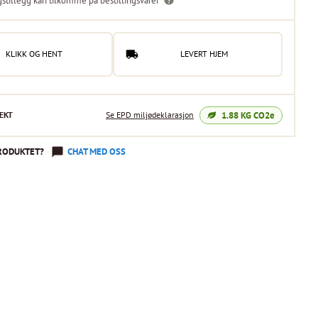
gstillegg kan tilkomme på bestillingsvarer
KLIKK OG HENT
LEVERT HJEM
1.88
KG CO2e
EKT
Se EPD miljødeklarasjon
RODUKTET?
CHAT MED OSS