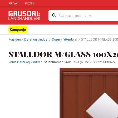
PRIVAT
PROFF
Kampanje
Forsiden
Dører og vinduer
Dører
Ytterdører
STALLDØR M/GLASS 10
STALLDØR M/GLASS 100X2
Røros Dører og Vinduer
Varenummer:
56859354
(GTIN: 7071221114862)