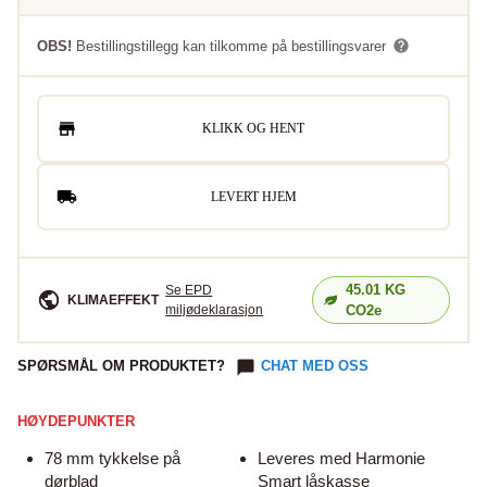
OBS!
Bestillingstillegg kan tilkomme på bestillingsvarer
KLIKK OG HENT
LEVERT HJEM
45.01
KG
Se EPD
KLIMAEFFEKT
miljødeklarasjon
CO2e
SPØRSMÅL OM PRODUKTET?
CHAT MED OSS
HØYDEPUNKTER
78 mm tykkelse på
Leveres med Harmonie
dørblad
Smart låskasse