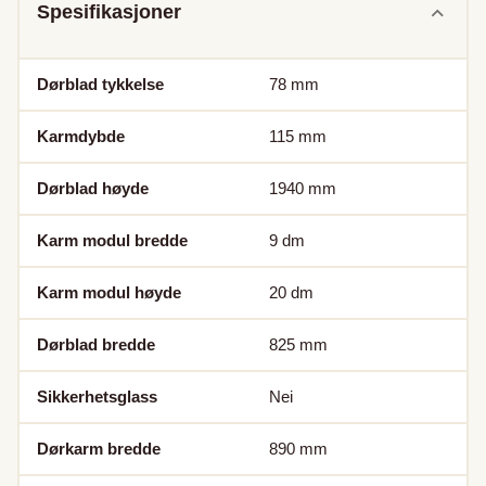
Spesifikasjoner
Dørblad tykkelse
78
mm
Karmdybde
115
mm
Dørblad høyde
1940
mm
Karm modul bredde
9
dm
Karm modul høyde
20
dm
Dørblad bredde
825
mm
Sikkerhetsglass
Nei
Dørkarm bredde
890
mm