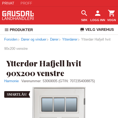
PRIVAT
PROFF
SØK
LOGG INN
VOGN
VELG VAREHUS
PRODUKTER
Forsiden
Dører og vinduer
Dører
Ytterdører
Ytterdør Hafjell hvit
KUNDESERVICE
90x200 venstre
Ytterdør Hafjell hvit
90x200 venstre
Harmonie
Varenummer:
53069005
(GTIN: 7072354008875)
SMARTLÅS!