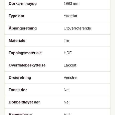
Dørkarm høyde
1990
mm
Type dør
Ytterdør
Åpningsretning
Utoverroterende
Materiale
Tre
Topplagsmateriale
HDF
Overflatebeskyttelse
Lakkert
Dreieretning
Venstre
Todelt dør
Nei
Dobbeltfløyet dør
Nei
Rammefarge
Hvit