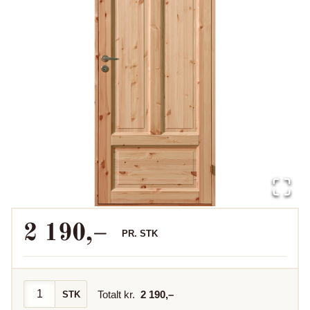
2 190
,–
PR.
STK
Totalt kr.
2 190
,–
STK