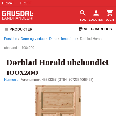
PRIVAT
PROFF
SØK
LOGG INN
VOGN
VELG VAREHUS
PRODUKTER
Forsiden
Dører og vinduer
Dører
Innerdører
Dørblad Harald
KUNDESERVICE
ubehandlet 100x200
Dørblad Harald ubehandlet
100x200
Harmonie
Varenummer:
45383357
(GTIN: 7072354068428)