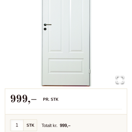
999
,–
PR.
STK
Totalt kr.
999
,–
STK