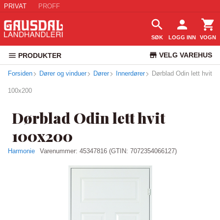
PRIVAT
PROFF
SØK
LOGG INN
VOGN
VELG VAREHUS
PRODUKTER
Forsiden
Dører og vinduer
Dører
Innerdører
Dørblad Odin lett hvit
KUNDESERVICE
100x200
Dørblad Odin lett hvit
100x200
Harmonie
Varenummer:
45347816
(GTIN: 7072354066127)