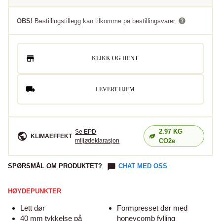
OBS!
Bestillingstillegg kan tilkomme på bestillingsvarer
KLIKK OG HENT
LEVERT HJEM
2.97
KG
Se EPD
KLIMAEFFEKT
miljødeklarasjon
CO2e
SPØRSMÅL OM PRODUKTET?
CHAT MED OSS
HØYDEPUNKTER
Lett dør
Formpresset dør med
40 mm tykkelse på
honeycomb fylling