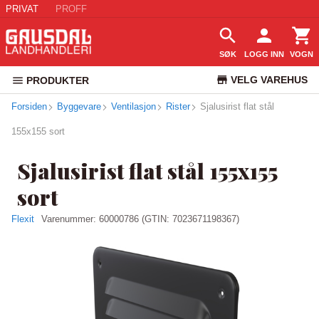
PRIVAT
PROFF
SØK
LOGG INN
VOGN
VELG VAREHUS
PRODUKTER
Forsiden
Byggevare
Ventilasjon
Rister
Sjalusirist flat stål
KUNDESERVICE
155x155 sort
Sjalusirist flat stål 155x155
sort
Flexit
Varenummer:
60000786
(GTIN: 7023671198367)