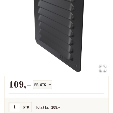
109
,–
Totalt kr.
109
,–
STK