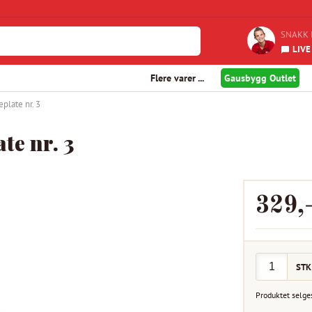
SNAKK 
LIVE
Flere varer ...
Gausbygg Outlet
eplate nr. 3
te nr. 3
329
,
STK
Produktet selge