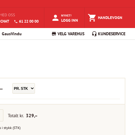
MED OSS
NYHET!
HANDLEVOGN
LOGG INN
 CHAT
61 22 00 00
GausVindu
VELG VAREHUS
KUNDESERVICE
–
Totalt kr.
329
,–
s i
stykk
(
STK
)