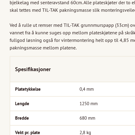
bjelkelag med senteravstand 60cm. Alle plateskjøter der to ell
skal tettes med TIL-TAK pakningsmasse slik monteringsveiledn
Ved å rulle ut remser med TIL-TAK grunnmurspapp (33cm) over
vannet fra å kunne suges opp mellom plateskjøtene på skråk
fullgod løsning også for vintermontering helt opp til 4,85 me
pakningsmasse mellom platene.
Spesifikasjoner
Platetykkelse
0,4
mm
Lengde
1250
mm
Bredde
680
mm
Vekt pr. plate
2,8
kg