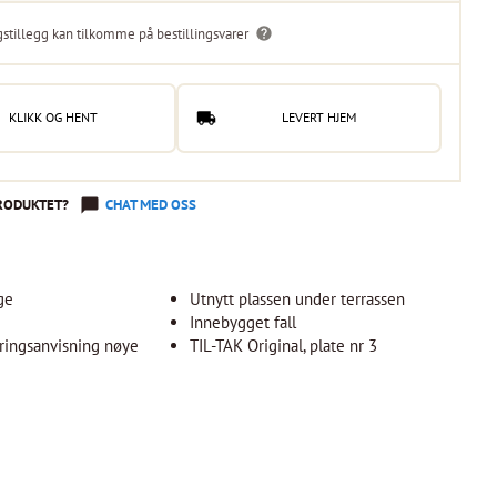
gstillegg kan tilkomme på bestillingsvarer
KLIKK OG HENT
LEVERT HJEM
RODUKTET?
CHAT MED OSS
ge
Utnytt plassen under terrassen
Innebygget fall
ringsanvisning nøye
TIL-TAK Original, plate nr 3