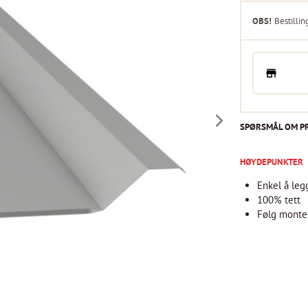
OBS!
Bestillin
SPØRSMÅL OM P
HØYDEPUNKTER
Enkel å leg
100% tett
Følg monte