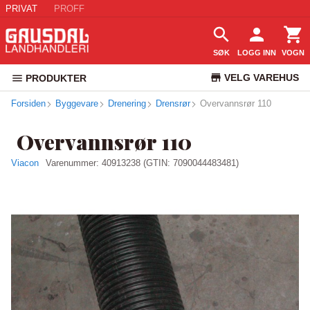
PRIVAT
PROFF
SØK
LOGG INN
VOGN
VELG VAREHUS
PRODUKTER
Forsiden
Byggevare
Drenering
Drensrør
Overvannsrør 110
KUNDESERVICE
Overvannsrør 110
Viacon
Varenummer:
40913238
(GTIN: 7090044483481)