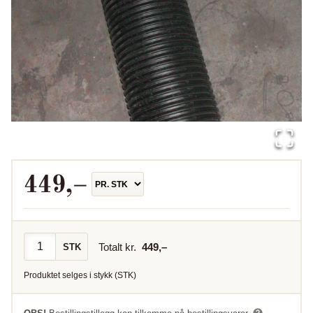
449
,–
Totalt kr.
449
,–
STK
Produktet selges i
stykk
(
STK
)