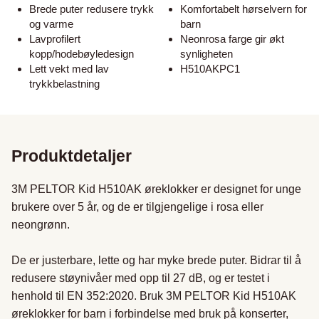
Brede puter redusere trykk
Komfortabelt hørselvern for
og varme
barn
Lavprofilert
Neonrosa farge gir økt
kopp/hodebøyledesign
synligheten
Lett vekt med lav
H510AKPC1
trykkbelastning
Produktdetaljer
3M PELTOR Kid H510AK øreklokker er designet for unge 
brukere over 5 år, og de er tilgjengelige i rosa eller 
neongrønn.

De er justerbare, lette og har myke brede puter. Bidrar til å 
redusere støynivåer med opp til 27 dB, og er testet i 
henhold til EN 352:2020. Bruk 3M PELTOR Kid H510AK 
øreklokker for barn i forbindelse med bruk på konserter, 