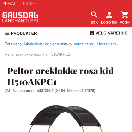
PRIVAT
PROFF
SØK
LOGG INN
VOGN
VELG VAREHUS
PRODUKTER
Forsiden
Arbeidsklær og verneutstyr
Verneutstyr
KUNDESERVICE
Hørselvern
Peltor øreklokke rosa kid H510AKPC1
Peltor øreklokke rosa kid
H510AKPC1
3M
Varenummer:
53373804
(GTIN: 5902658102929)