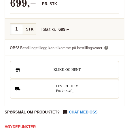
699
,–
PR.
STK
Totalt kr.
699
,–
STK
OBS!
Bestillingstillegg kan tilkomme på bestillingsvarer
KLIKK OG HENT
LEVERT HJEM
Fra kun 49,–
SPØRSMÅL OM PRODUKTET?
CHAT MED OSS
HØYDEPUNKTER