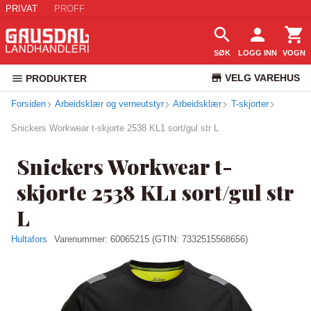
PRIVAT
PROFF
SØK
LOGG INN
VOGN
VELG VAREHUS
PRODUKTER
Forsiden
Arbeidsklær og verneutstyr
Arbeidsklær
KUNDESERVICE
T-skjorter
Snickers Workwear t-skjorte 2538 KL1 sort/gul str L
Snickers Workwear t-
skjorte 2538 KL1 sort/gul str
L
Hultafors
Varenummer:
60065215
(GTIN: 7332515568656)