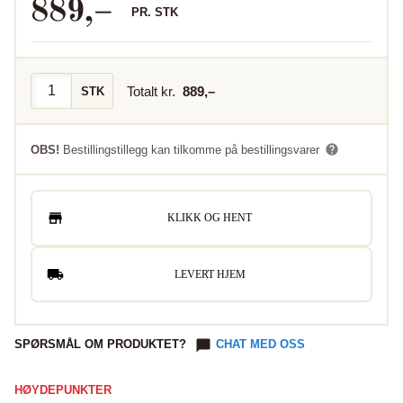
889
,–
PR.
STK
Totalt kr.
889
,–
STK
OBS!
Bestillingstillegg kan tilkomme på bestillingsvarer
KLIKK OG HENT
LEVERT HJEM
SPØRSMÅL OM PRODUKTET?
CHAT MED OSS
HØYDEPUNKTER