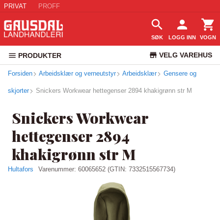
PRIVAT
PROFF
SØK
LOGG INN
VOGN
VELG VAREHUS
PRODUKTER
Forsiden
Arbeidsklær og verneutstyr
Arbeidsklær
KUNDESERVICE
Gensere og
skjorter
Snickers Workwear hettegenser 2894 khakigrønn str M
Snickers Workwear
hettegenser 2894
khakigrønn str M
Hultafors
Varenummer:
60065652
(GTIN: 7332515567734)