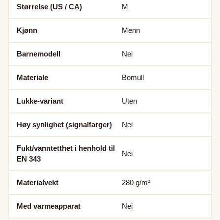
Størrelse (US / CA)
M
Kjønn
Menn
Barnemodell
Nei
Materiale
Bomull
Lukke-variant
Uten
Høy synlighet (signalfarger)
Nei
Fukt/vanntetthet i henhold til
Nei
EN 343
Materialvekt
280
g/m²
Med varmeapparat
Nei