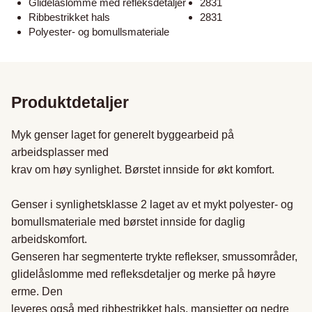
Glidelåslomme med refleksdetaljer
2831
Ribbestrikket hals
2831
Polyester- og bomullsmateriale
Produktdetaljer
Myk genser laget for generelt byggearbeid på 
arbeidsplasser med

krav om høy synlighet. Børstet innside for økt komfort.

Genser i synlighetsklasse 2 laget av et mykt polyester- og

bomullsmateriale med børstet innside for daglig 
arbeidskomfort.

Genseren har segmenterte trykte reflekser, smussområder,

glidelåslomme med refleksdetaljer og merke på høyre 
erme. Den

leveres også med ribbestrikket hals, mansjetter og nedre 