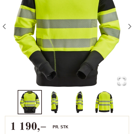
1 190
,–
PR.
STK