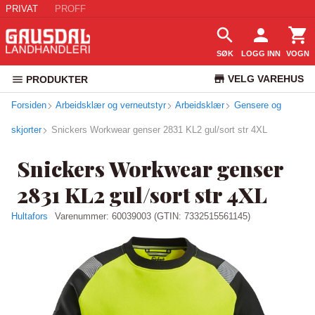
PRIVAT
PROFF
SØK
LOGG INN
VOGN
VELG VAREHUS
PRODUKTER
Forsiden
Arbeidsklær og verneutstyr
Arbeidsklær
KUNDESERVICE
Gensere og
skjorter
Snickers Workwear genser 2831 KL2 gul/sort str 4XL
Snickers Workwear genser
2831 KL2 gul/sort str 4XL
Hultafors
Varenummer:
60039003
(GTIN: 7332515561145)