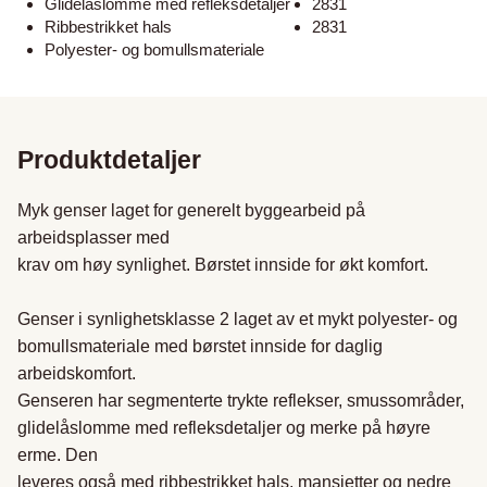
Glidelåslomme med refleksdetaljer
2831
Ribbestrikket hals
2831
Polyester- og bomullsmateriale
Produktdetaljer
Myk genser laget for generelt byggearbeid på 
arbeidsplasser med

krav om høy synlighet. Børstet innside for økt komfort.

Genser i synlighetsklasse 2 laget av et mykt polyester- og

bomullsmateriale med børstet innside for daglig 
arbeidskomfort.

Genseren har segmenterte trykte reflekser, smussområder,

glidelåslomme med refleksdetaljer og merke på høyre 
erme. Den

leveres også med ribbestrikket hals, mansjetter og nedre 