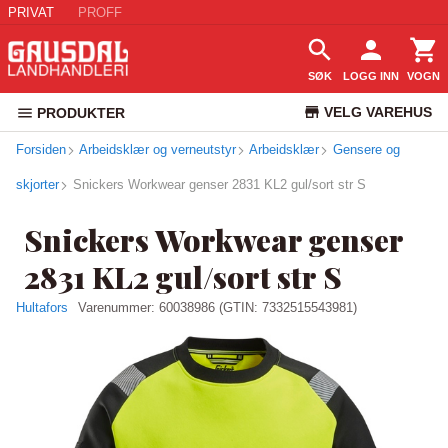
PRIVAT
PROFF
SØK
LOGG INN
VOGN
VELG VAREHUS
PRODUKTER
Forsiden
Arbeidsklær og verneutstyr
Arbeidsklær
KUNDESERVICE
Gensere og
skjorter
Snickers Workwear genser 2831 KL2 gul/sort str S
Snickers Workwear genser
2831 KL2 gul/sort str S
Hultafors
Varenummer:
60038986
(GTIN: 7332515543981)