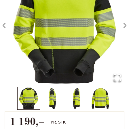
1 190
,–
PR.
STK