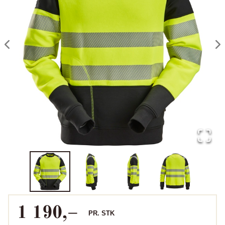
1 190
,–
PR.
STK