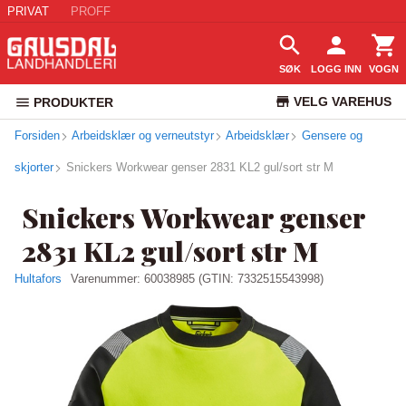
PRIVAT
PROFF
SØK
LOGG INN
VOGN
VELG VAREHUS
PRODUKTER
Forsiden
Arbeidsklær og verneutstyr
Arbeidsklær
KUNDESERVICE
Gensere og
skjorter
Snickers Workwear genser 2831 KL2 gul/sort str M
Snickers Workwear genser
2831 KL2 gul/sort str M
Hultafors
Varenummer:
60038985
(GTIN: 7332515543998)