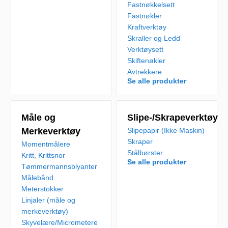
Fastnøkkelsett
Fastnøkler
Kraftverktøy
Skraller og Ledd
Verktøysett
Skiftenøkler
Avtrekkere
Se alle produkter
Måle og
Slipe-/Skrapeverktøy
Merkeverktøy
Slipepapir (Ikke Maskin)
Skraper
Momentmålere
Stålbørster
Kritt, Krittsnor
Se alle produkter
Tømmermannsblyanter
Målebånd
Meterstokker
Linjaler (måle og
merkeverktøy)
Skyvelære/Micrometere