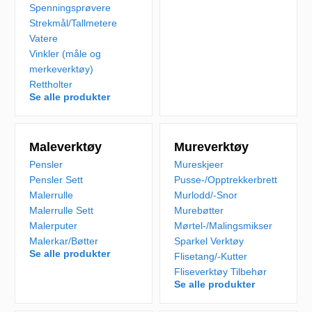
Spenningsprøvere
Strekmål/Tallmetere
Vatere
Vinkler (måle og
merkeverktøy)
Rettholter
Se alle produkter
Maleverktøy
Mureverktøy
Pensler
Mureskjeer
Pensler Sett
Pusse-/Opptrekkerbrett
Malerrulle
Murlodd/-Snor
Malerrulle Sett
Murebøtter
Malerputer
Mørtel-/Malingsmikser
Malerkar/Bøtter
Sparkel Verktøy
Se alle produkter
Flisetang/-Kutter
Fliseverktøy Tilbehør
Se alle produkter