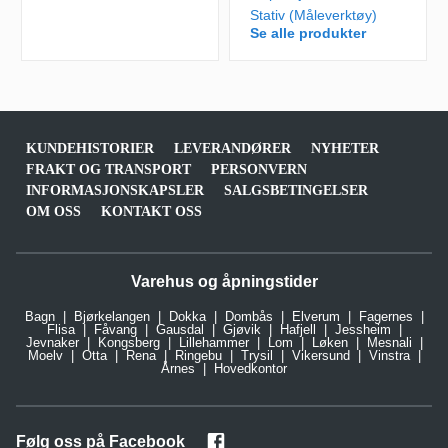
Stativ (Måleverktøy)
Se alle produkter
KUNDEHISTORIER
LEVERANDØRER
NYHETER
FRAKT OG TRANSPORT
PERSONVERN
INFORMASJONSKAPSLER
SALGSBETINGELSER
OM OSS
KONTAKT OSS
Varehus og åpningstider
Bagn
Bjørkelangen
Dokka
Dombås
Elverum
Fagernes
Flisa
Fåvang
Gausdal
Gjøvik
Hafjell
Jessheim
Jevnaker
Kongsberg
Lillehammer
Lom
Løken
Mesnali
Moelv
Otta
Rena
Ringebu
Trysil
Vikersund
Vinstra
Årnes
Hovedkontor
Følg oss på Facebook