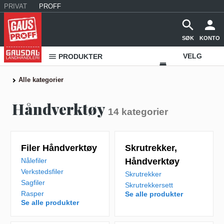
PRIVAT
PROFF
SØK
KONTO
VELG
PRODUKTER
VAREHUS
Alle kategorier
KONTAKT
Håndverktøy
14
kategorier
OSS
Filer Håndverktøy
Skrutrekker,
Nålefiler
Håndverktøy
Verkstedsfiler
Skrutrekker
Sagfiler
Skrutrekkersett
Rasper
Se alle produkter
Se alle produkter