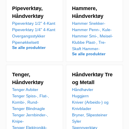
Pipeverktøy,
Hammere,
Håndverktøy
Håndverktøy
Pipeverktøy 1/2" 4-Kant
Hammer Snekker-
Pipeverktøy 1/4" 4-Kant
Hammer Penn-, Kule-
Overgangsstykker
Hammer Smi-, Meisel-
Pipenøkkelsett
Klubbe Plast-, Tre-
Se alle produkter
Skaft Hammer-
Se alle produkter
Tenger,
Håndverktøy Tre
Håndverktøy
og Metall
Tenger Avbiter
Håndhøvler
Tenger Spiss-, Flat-,
Huggjern
Kombi-, Rund-
Kniver (Arbeids-) og
Tenger Blindnagle
Knivblader
Tenger Jernbinder-,
Bryner, Slipesteiner
Knipe-
Syler
Tenger Elektronikk-
Spennverktøy