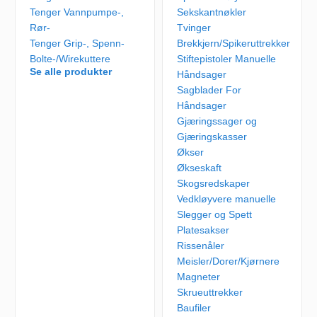
Tenger Vannpumpe-,
Sekskantnøkler
Rør-
Tvinger
Tenger Grip-, Spenn-
Brekkjern/Spikeruttrekker
Bolte-/Wirekuttere
Stiftepistoler Manuelle
Se alle produkter
Håndsager
Sagblader For
Håndsager
Gjæringssager og
Gjæringskasser
Økser
Økseskaft
Skogsredskaper
Vedkløyvere manuelle
Slegger og Spett
Platesakser
Rissenåler
Meisler/Dorer/Kjørnere
Magneter
Skrueuttrekker
Baufiler