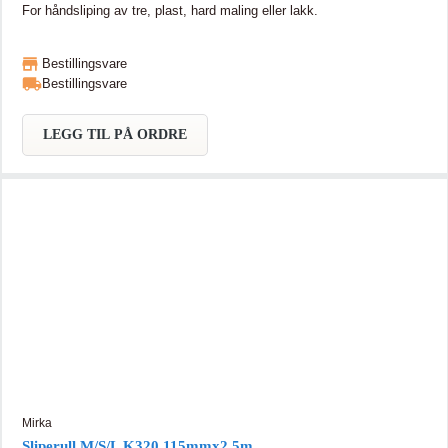
For håndsliping av tre, plast, hard maling eller lakk.
Bestillingsvare
Bestillingsvare
LEGG TIL PÅ ORDRE
Mirka
Sliperull M/S/L K320 115mmx2,5m