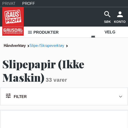
PRIVAT
PROFF
SØK
KONTO
VELG
PRODUKTER
VAREHUS
Håndverktøy
Slipe-/Skrapeverktøy
KONTAKT
Slipepapir (Ikke
OSS
Maskin)
33 varer
FILTER