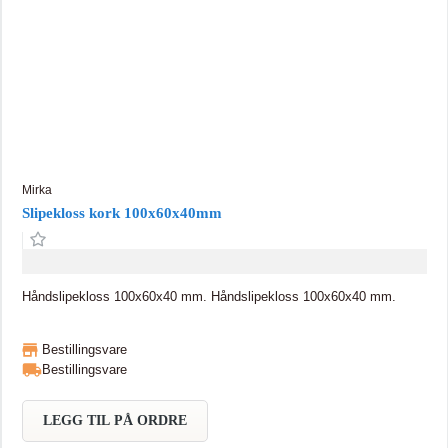
Anzas gripeverktøy. For sliping av tre, metall, maling og sparkel.
Mirka
Slipekloss kork 100x60x40mm
Håndslipekloss 100x60x40 mm. Håndslipekloss 100x60x40 mm.
Bestillingsvare
Bestillingsvare
LEGG TIL PÅ ORDRE