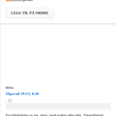
LEGG TIL PÅ ORDRE
Mirka
Sliperull M/S/L K40
For håndsliping av tre, plast, hard maling eller lakk. Stearatbelagt