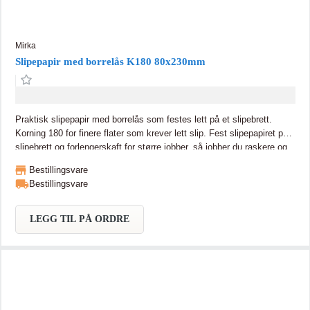
Mirka
Slipepapir med borrelås K180 80x230mm
Praktisk slipepapir med borrelås som festes lett på et slipebrett.
Korning 180 for finere flater som krever lett slip. Fest slipepapiret på
slipebrett og forlengerskaft for større jobber, så jobber du raskere og
mer effektivt. Beregnet for Anzas gripeverktøy. For sliping av tre,
Bestillingsvare
metall, maling og sparkel. Praktisk slipepapir med borrelås som
Bestillingsvare
festes lett på et slipebrett. Korning 180 for finere flater som krever lett
slip. Fest slipepapiret på slipebrett og forlengerskaft for større jobber,
så jobber du raskere og mer effektivt. Beregnet for Anzas
LEGG TIL PÅ ORDRE
gripeverktøy. For sliping av tre, metall, maling og sparkel.