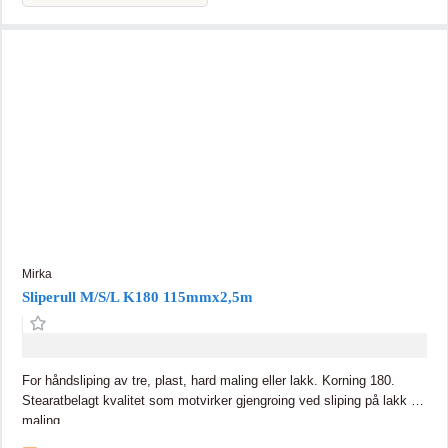
Mirka
Sliperull M/S/L K180 115mmx2,5m
For håndsliping av tre, plast, hard maling eller lakk. Korning 180.
Stearatbelagt kvalitet som motvirker gjengroing ved sliping på lakk og
maling.