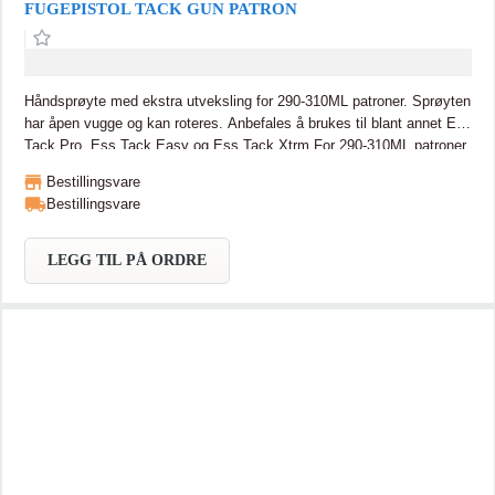
FUGEPISTOL TACK GUN PATRON
Håndsprøyte med ekstra utveksling for 290-310ML patroner. Sprøyten
har åpen vugge og kan roteres. Anbefales å brukes til blant annet Ess
Tack Pro, Ess Tack Easy og Ess Tack Xtrm For 290-310ML patroner
Ekstra utveksling Åpen vugge som kan roteres
Bestillingsvare
Bestillingsvare
LEGG TIL PÅ ORDRE