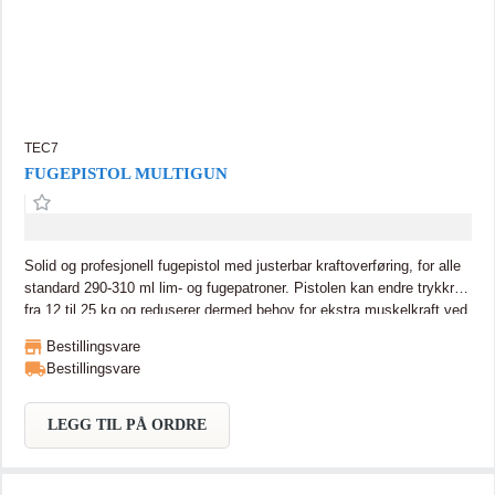
TEC7
FUGEPISTOL MULTIGUN
Solid og profesjonell fugepistol med justerbar kraftoverføring, for alle
standard 290-310 ml lim- og fugepatroner. Pistolen kan endre trykkraft
fra 12 til 25 kg og reduserer dermed behov for ekstra muskelkraft ved
tykke masser, samtidig som den også fungerer optimalt på mykere
Bestillingsvare
masser. Dette forenkler arbeidet ved mindre fysisk anstrengelse og
Bestillingsvare
mer presis påføring. Solid og profesjonell fugepistol med justerbar
kraftoverføring, for alle standard 290-310 ml lim- og fugepatroner.
Pistolen kan endre trykkraft fra 12 til 25 kg og reduserer dermed
LEGG TIL PÅ ORDRE
behov for ekstra muskelkraft ved tykke masser, samtidig som den
også fungerer optimalt på mykere masser. Dette forenkler arbeidet
ved mindre fysisk anstrengelse og mer presis påføring.