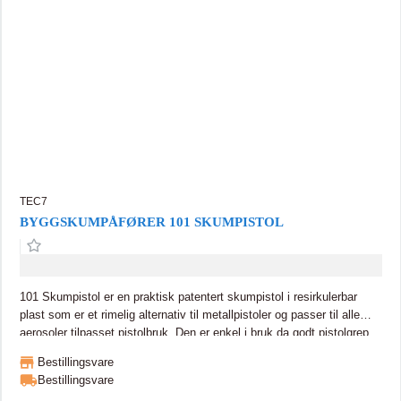
TEC7
BYGGSKUMPÅFØRER 101 SKUMPISTOL
101 Skumpistol er en praktisk patentert skumpistol i resirkulerbar
plast som er et rimelig alternativ til metallpistoler og passer til alle
aerosoler tilpasset pistolbruk. Den er enkel i bruk da godt pistolgrep
og lav vekt gir en stødig og presis dosering. Det medfølger fire rør
Bestillingsvare
som kan brukes flere ganger når man fester medfølgende propp på
Bestillingsvare
tuppen. Med utskiftbare rør er ikke rengjøring nødvendig. Passer alle