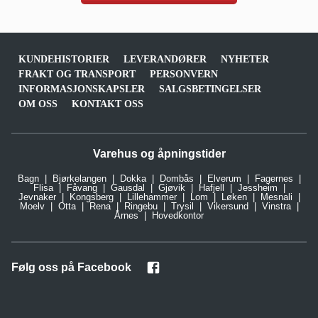
KUNDEHISTORIER
LEVERANDØRER
NYHETER
FRAKT OG TRANSPORT
PERSONVERN
INFORMASJONSKAPSLER
SALGSBETINGELSER
OM OSS
KONTAKT OSS
Varehus og åpningstider
Bagn
Bjørkelangen
Dokka
Dombås
Elverum
Fagernes
Flisa
Fåvang
Gausdal
Gjøvik
Hafjell
Jessheim
Jevnaker
Kongsberg
Lillehammer
Lom
Løken
Mesnali
Moelv
Otta
Rena
Ringebu
Trysil
Vikersund
Vinstra
Årnes
Hovedkontor
Følg oss på Facebook