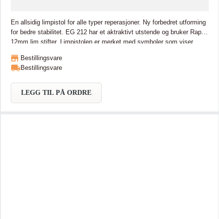
En allsidig limpistol for alle typer reperasjoner. Ny forbedret utforming
for bedre stabilitet. EG 212 har et aktraktivt utstende og bruker Rapid
12mm lim stifter. Limpistolen er merket med symboler som viser
limstift diameter og annen viktig informasjon.
Bestillingsvare
Bestillingsvare
LEGG TIL PÅ ORDRE