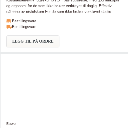
Kostnadseffektiv fugeskumpistol i basisutførelse, med god funksjon
og ergonomi for de som ikke bruker verktøyet til daglig. Effektiv
påføring av pistolskum For de som ikke bruker verktøyet daglig
Bestillingsvare
Bestillingsvare
LEGG TIL PÅ ORDRE
Essve