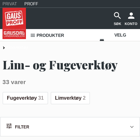
PRIVAT
PROFF
SØK
KONTO
VELG
PRODUKTER
VAREHUS
Håndverktøy
KONTAKT
Lim- og Fugeverktøy
OSS
33 varer
Fugeverktøy
31
Limverktøy
2
FILTER