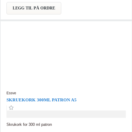
aerosoler tilpasset pistolbruk Medfølger 4 rør som kan brukes flere
ganger.
LEGG TIL PÅ ORDRE
Essve
SKRUEKORK 300ML PATRON A5
Skrukork for 300 ml patron