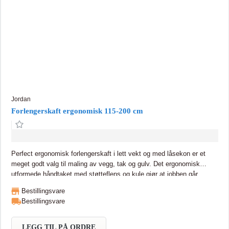
Jordan
Forlengerskaft ergonomisk 115-200 cm
Perfect ergonomisk forlengerskaft i lett vekt og med låsekon er et
meget godt valg til maling av vegg, tak og gulv. Det ergonomisk
utformede håndtaket med støtteflens og kule gjør at jobben går
raskere og blir mindre belastende. Bruk av forlengerskaft forenkler de
Bestillingsvare
fleste malejobber og gir et jevnere og penere sluttresultat.
Bestillingsvare
LEGG TIL PÅ ORDRE