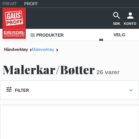
PRIVAT
PROFF
SØK
KONTO
VELG
PRODUKTER
VAREHUS
Håndverktøy
Maleverktøy
KONTAKT
Malerkar/Bøtter
OSS
26 varer
FILTER