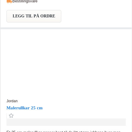
Bestillingsvare
enkelt rundt. Malebrettet har en spesialutviklet rulleflate for optimalt
malingsopptak i rullen. Dette resulterer i penere resultat og at du
jobber raskere.
LEGG TIL PÅ ORDRE
Jordan
Malerullkar 25 cm