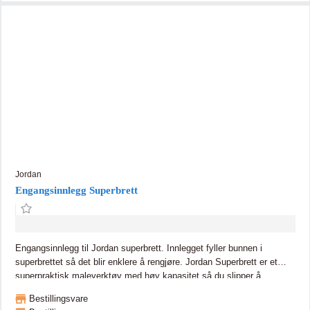
Jordan
Engangsinnlegg Superbrett
Engangsinnlegg til Jordan superbrett. Innlegget fyller bunnen i
superbrettet så det blir enklere å rengjøre. Jordan Superbrett er et
superpraktisk maleverktøy med høy kapasitet så du slipper å
etterfylle maling så ofte. Dette gir mindre søl og gris, og jobben går
Bestillingsvare
raskere og enklere. Praktisk håndtak gir god fleksibilitet og kan flyttes