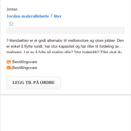
Jordan
Jordan malerullebøtte 7 liter
7-litersbøtten er et godt alternativ til mellomstore og store jobber. Den
er enkel å flytte rundt, har stor kapasitet og har riller til fordeling av
malingen. Lei av å fylle på maling ofte? Stor malejobb? Eller skal du
vaske og rengjøre utendørs? Da er malebøtte noe for deg!
Bestillingsvare
Bestillingsvare
LEGG TIL PÅ ORDRE