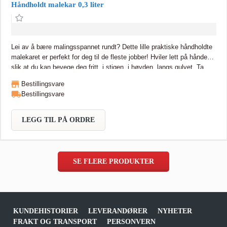
Håndholdt malekar 0,3 liter
Lei av å bære malingsspannet rundt? Dette lille praktiske håndholdte
malekaret er perfekt for deg til de fleste jobber! Hviler lett på hånden
slik at du kan bevege deg fritt, i stigen, i høyden, langs gulvet. Ta
med deg malingen overalt. Malekaret har godt grep som kan brukes
Bestillingsvare
med både høyre og venstre hånd. Malekaret har helletut og festehakk
Bestillingsvare
til pensel. Når du er ferdig, la litt av malingen bli igjen, la det tørke
godt, og riv så av malingen som et flak. Så er malekaret klar til neste
malejobb.
LEGG TIL PÅ ORDRE
SE FLERE PRODUKTER
KUNDEHISTORIER
LEVERANDØRER
NYHETER
FRAKT OG TRANSPORT
PERSONVERN