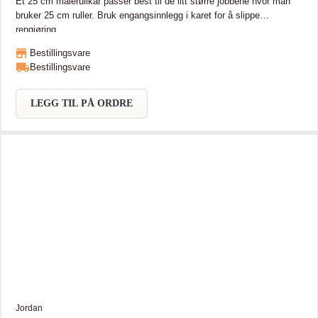
Et 25 cm malerullkar passer best til de litt større jobbene hvor man
bruker 25 cm ruller. Bruk engangsinnlegg i karet for å slippe
rengjøring.
Bestillingsvare
Bestillingsvare
LEGG TIL PÅ ORDRE
Jordan