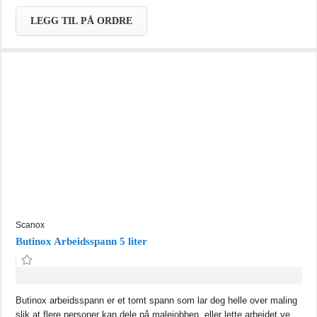
LEGG TIL PÅ ORDRE
Scanox
Butinox Arbeidsspann 5 liter
Butinox arbeidsspann er et tomt spann som lar deg helle over maling
slik at flere personer kan dele på malejobben, eller lette arbeidet ved