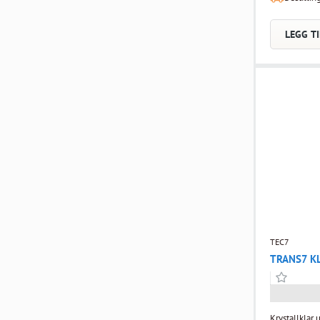
monteringsli
overmalbar a
LEGG TI
krymper elle
overflater, s
heft på omtre
festemidler.
-40°C til +1
Våtromsgodkj
byggesett. SI
Næringsmidde
(farlige flyk
tilfredsstill
Excellent/Ou
Indoor Air C
reklamasjone
TEC7
TRANS7 K
Krystallklar 