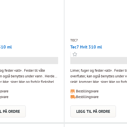
TEC7
310 ml
Tec7 Hvit 310 ml
g fester «alt» . Fester til våte
Limer, fuger og fester «alt» . Fester ti
kan også benyttes under vann . Herder
overflater, kan også benyttes under 
 ikke, siger ikke og forblir fleksibel .
raskt, krymper ikke, siger ikke og forbl
ktfri . Inneholder ikke skadelige
Giftfri og luktfri . Inneholder ikke sk
gsvare
Bestillingsvare
løsemidler . TEC7 er en universal supersterk og
gsvare
Bestillingsvare
 Polymer som kan brukes som
fleksibel MS Polymer som kan bruke
m, tettemasse eller fugemasse på de
monteringslim, tettemasse eller fu
aler. TEC7 er miljøvennlig og
fleste materialer. TEC7 er miljøvennl
L PÅ ORDRE
LEGG TIL PÅ ORDRE
godkjent, tilfredsstiller
næringsmiddelgodkjent, tilfredsstille
vene til BREEAM-NOR og inneholder
emisjonskravene til BREEAM-NOR o