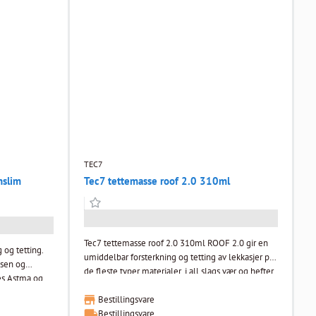
elige
heft på omtrent alle materialer uten ekstra
 gjentatte
festemidler. Tempraturbestandighet/Strekkfasthet:
sine
-40°C til +120°C / 31,3kg/cm2 - ca 630kg/20cm2.
m overflaten
Våtromsgodkjent ETAG 022 for vanntette
 raske
byggesett. SINTEF Miljøsertifikat,
r vann da den
Næringsmiddelgodkjent ISEGA, 100% fri for VOC
erder når
(farlige flyktige organiske forbindelser) og
EC7 kan i
tilfredsstiller miljøkravene til Breeam-Nor v6
ilikon og
Excellent/Outstanding og har GEV EC1 Plus samt
sse,
Indoor Air Comfort Gold. CT1 reduserer dine
duskitt, etc.
reklamasjoner og har mange bruksområder.
TEC7
nslim
Tec7 tettemasse roof 2.0 310ml
Tec7 tettemasse roof 2.0 310ml ROOF 2.0 gir en
 og tetting.
umiddelbar forsterkning og tetting av lekkasjer på
ssen og
de fleste typer materialer, i all slags vær og hefter
es Astma og
selv til våte overflater. Den har høy UV- og
værbestandighet og tåler -40 °C til +85 °C.
Bestillingsvare
statter akryl,
Innhold av Butylgummi sørger for høy holdbarhet
Bestillingsvare