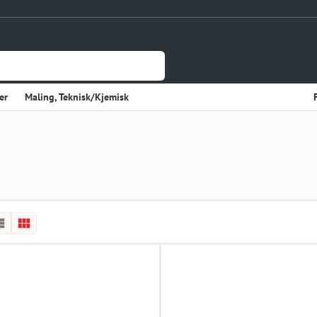
er
Maling, Teknisk/Kjemisk
Jernvare
lasje
Tynnplateprofiler Av Stål
Gulv og Veggbekledning
sholdning
Elektriske Artikler
r
Varme
Kjøkken, Kjølerom
kter
Sveiseutstyr
rekvisita og Papir