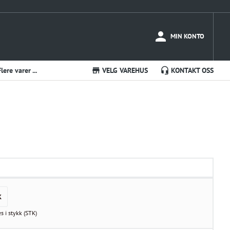
MIN KONTO
Flere varer ...
VELG VAREHUS
KONTAKT OSS
K
es i
stykk
(
STK
)