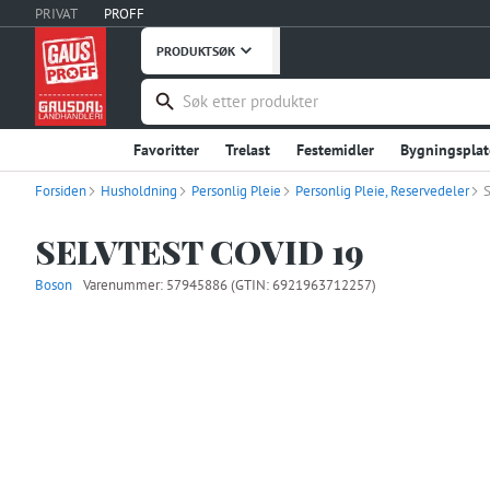
PRIVAT
PROFF
PRODUKTSØK
Favoritter
Trelast
Festemidler
Bygningsplat
Forsiden
Husholdning
Håndverktøy
Personlig Pleie
Maskiner, Verktøy
Personlig Pleie, Reservedeler
Takprodukter
Verneutstyr, Bekledning
Bygg og Anlegg
Embal
SELVTEST COVID 19
Stål og Metaller
Innredning
Dører
Vinduer
Boson
Varenummer:
57945886
(GTIN: 6921963712257)
Fritid
Uterommet
Hage og Grøntanlegg
Hu
Instrumentering
Ventilasjon
Interiør og Møble
Våtrom
Garderobe, Oppbevaring
Industriprodu
Landbruksutstyr
Smøremidler, Olje, Fett
Kontor