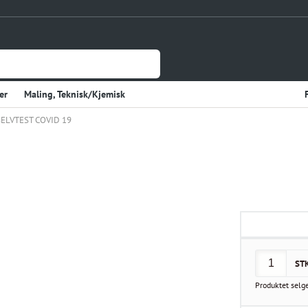
er
Maling, Teknisk/Kjemisk
SELVTEST COVID 19
Jernvare
lasje
Tynnplateprofiler Av Stål
Gulv og Veggbekledning
sholdning
Elektriske Artikler
r
Varme
Kjøkken, Kjølerom
kter
Sveiseutstyr
ST
rekvisita og Papir
Produktet selg