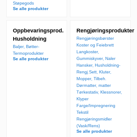
Støpegods
Se alle produkter
Oppbevaringsprod.
Rengjøringsprodukter
Husholdning
Rengjøringsbørster
Koster og Feiebrett
Baljer, Bøtter-
Langkoster,
Termoprodukter
Gummiskyver, Naler
Se alle produkter
Hansker, Husholdning-
Rengj.Sett, Kluter,
Mopper, Tilbeh.
Dørmatter, matter
Tørkestativ, Klessnorer,
Klyper
Farge/Impregnering
Tekstil
Rengjøringsmidler
(Vask/Rens)
Se alle produkter