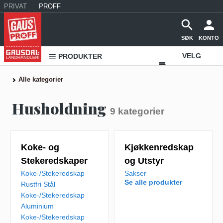
PRIVAT
PROFF
SØK
KONTO
VELG
PRODUKTER
VAREHUS
Alle kategorier
KONTAKT
Husholdning
9
kategorier
OSS
Koke- og
Kjøkkenredskap
Stekeredskaper
og Utstyr
Koke-/Stekeredskap
Sakser
Se alle produkter
Rustfri Stål
Koke-/Stekeredskap
Aluminium
Koke-/Stekeredskap