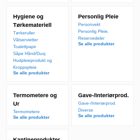
Hygiene og
Personlig Pleie
Tørkemateriell
Personvekt
Personlig Pleie,
Tørkeruller
Reservedeler
Våtservietter
Se alle produkter
Toalettpapir
Såpe Hånd/Dusj
Hudpleieprodukt og
Kroppspleie
Se alle produkter
Termometere og
Gave-/Interiørprod.
Ur
Gave-/Interiørprod.
Diverse
Termometere
Se alle produkter
Se alle produkter
Kantineprodukter