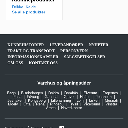
Drikke, Kalde
Se alle produkter
KUNDEHISTORIER
LEVERANDØRER
NYHETER
FRAKT OG TRANSPORT
PERSONVERN
INFORMASJONSKAPSLER
SALGSBETINGELSER
OM OSS
KONTAKT OSS
Varehus og åpningstider
Bagn
Bjørkelangen
Dokka
Dombås
Elverum
Fagernes
Flisa
Fåvang
Gausdal
Gjøvik
Hafjell
Jessheim
Jevnaker
Kongsberg
Lillehammer
Lom
Løken
Mesnali
Moelv
Otta
Rena
Ringebu
Trysil
Vikersund
Vinstra
Årnes
Hovedkontor