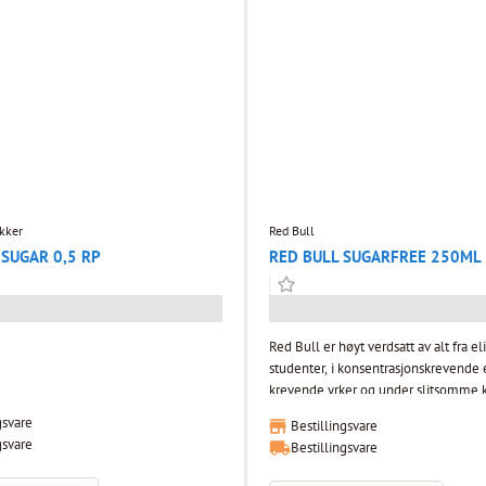
kker
Red Bull
SUGAR 0,5 RP
RED BULL SUGARFREE 250ML
Red Bull er høyt verdsatt av alt fra el
studenter, i konsentrasjonskrevende e
krevende yrker og under slitsomme k
gsvare
Bestillingsvare
gsvare
Bestillingsvare