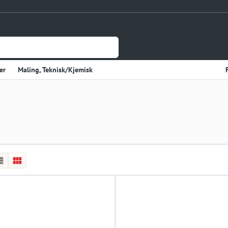
er
Maling, Teknisk/Kjemisk
Jernvare
lasje
Tynnplateprofiler Av Stål
Gulv og Veggbekledning
sholdning
Elektriske Artikler
r
Varme
Kjøkken, Kjølerom
kter
Sveiseutstyr
rekvisita og Papir