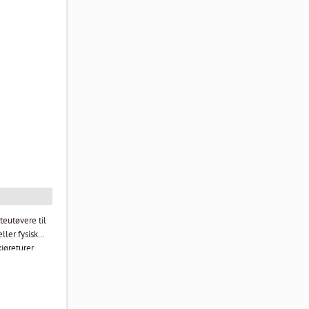
iteutøvere til
ller fysisk
jøreturer.