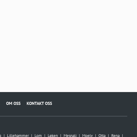
OM OSS
KONTAKT OSS
g
Lillehammer
Lom
Løken
Mesnali
Moelv
Otta
Rena