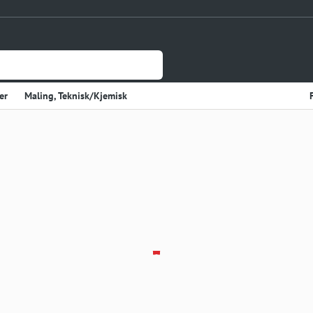
er
Maling, Teknisk/Kjemisk
Jernvare
lasje
Tynnplateprofiler Av Stål
Gulv og Veggbekledning
sholdning
Elektriske Artikler
r
Varme
Kjøkken, Kjølerom
kter
Sveiseutstyr
rekvisita og Papir