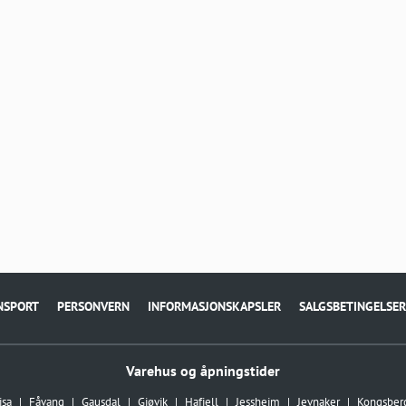
NSPORT
PERSONVERN
INFORMASJONSKAPSLER
SALGSBETINGELSER
Varehus og åpningstider
isa
Fåvang
Gausdal
Gjøvik
Hafjell
Jessheim
Jevnaker
Kongsber