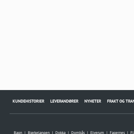
KUNDEHISTORIER
LEVERANDØRER
NYHETER
FRAKT OG TRA
Bagn
Bjørkelangen
Dokka
Dombås
Elverum
Fagernes
Fl