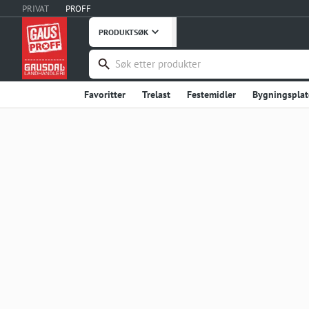
PRIVAT
PROFF
PRODUKTSØK
Favoritter
Trelast
Festemidler
Bygningsplat
Håndverktøy
Maskiner, Verktøy
Takprodukter
Verneutstyr, Bekledning
Bygg og Anlegg
Embal
Stål og Metaller
Innredning
Dører
Vinduer
Fritid
Uterommet
Hage og Grøntanlegg
Hu
Instrumentering
Ventilasjon
Interiør og Møble
Våtrom
Garderobe, Oppbevaring
Industriprodu
Landbruksutstyr
Smøremidler, Olje, Fett
Kontor