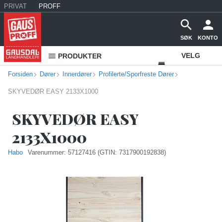
PRIVAT
PROFF
SØK
KONTO
VELG
PRODUKTER
Forsiden
Dører
Innerdører
Profilerte/Sporfreste Dører
VAREHUS
SKYVEDØR EASY 2133X1000
KONTAKT
OSS
SKYVEDØR EASY
2133X1000
Habo
Varenummer:
57127416
(GTIN: 7317900192838)