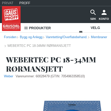
PRIVAT
PROFF
SØK
KONTO
VELG
PRODUKTER
Forsiden
Bygg og Anlegg
Vanntetting/Overflatebehand.
VAREHUS
Membraner
WEBERTEC PC 18-34MM RØRMANSJETT
KONTAKT
OSS
WEBERTEC PC 18-34MM
RØRMANSJETT
Weber
Varenummer:
60028479
(GTIN: 7054963358510)