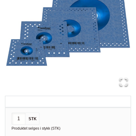
STK
Produktet selges i
stykk
(
STK
)