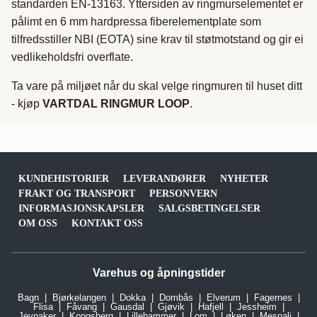
standarden EN-13163. Yttersiden av ringmurselementet er
pålimt en 6 mm hardpressa fiberelementplate som
tilfredsstiller NBI (EOTA) sine krav til støtmotstand og gir ei
vedlikeholdsfri overflate.
Ta vare på miljøet når du skal velge ringmuren til huset ditt
- kjøp
VARTDAL RINGMUR LOOP
.
KUNDEHISTORIER
LEVERANDØRER
NYHETER
FRAKT OG TRANSPORT
PERSONVERN
INFORMASJONSKAPSLER
SALGSBETINGELSER
OM OSS
KONTAKT OSS
Varehus og åpningstider
Bagn
Bjørkelangen
Dokka
Dombås
Elverum
Fagernes
Flisa
Fåvang
Gausdal
Gjøvik
Hafjell
Jessheim
Jevnaker
Kongsberg
Lillehammer
Lom
Løken
Mesnali