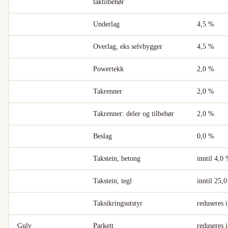
taktilbehør
Underlag
4,5 %
Overlag, eks selvbygger
4,5 %
Powertekk
2,0 %
Takrenner
2,0 %
Takrenner: deler og tilbehør
2,0 %
Beslag
0,0 %
Takstein, betong
inntil 4,0
Takstein, tegl
inntil 25,
Taksikringsutstyr
reduseres 
Gulv
Parkett
reduseres 