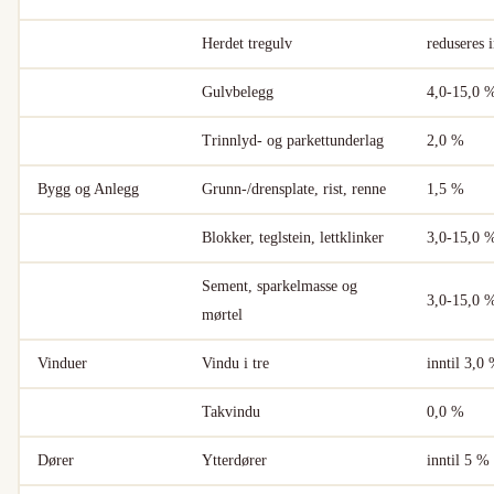
Herdet tregulv
reduseres 
Gulvbelegg
4,0-15,0 
Trinnlyd- og parkettunderlag
2,0 %
Bygg og Anlegg
Grunn-/drensplate, rist, renne
1,5 %
Blokker, teglstein, lettklinker
3,0-15,0 
Sement, sparkelmasse og
3,0-15,0 
mørtel
Vinduer
Vindu i tre
inntil 3,0
Takvindu
0,0 %
Dører
Ytterdører
inntil 5 %