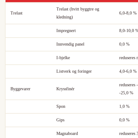
Trelast (hvitt byggtre og
Trelast
6,0-8,0 %
kledning)
Impregnert
8,0-10,0 
Innvendig panel
0,0 %
I-bjelke
reduseres
Listverk og foringer
4,0-6,0 %
reduseres -
Byggevarer
Kryssfinér
-25,0 %
Spon
1,0 %
Gips
0,0 %
Magnaboard
reduseres 