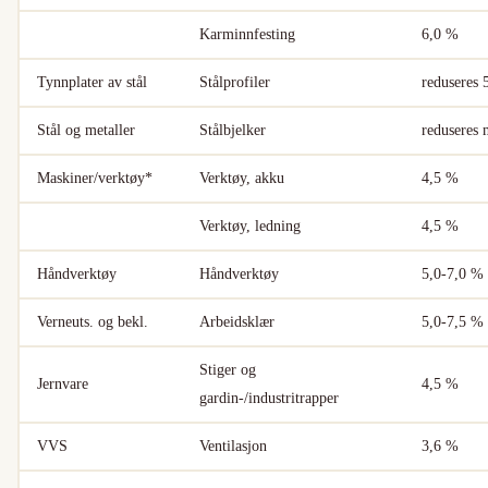
Karminnfesting
6,0 %
Tynnplater av stål
Stålprofiler
reduseres 
Stål og metaller
Stålbjelker
reduseres
Maskiner/verktøy*
Verktøy, akku
4,5 %
Verktøy, ledning
4,5 %
Håndverktøy
Håndverktøy
5,0-7,0 %
Verneuts. og bekl.
Arbeidsklær
5,0-7,5 %
Stiger og
Jernvare
4,5 %
gardin-/industritrapper
VVS
Ventilasjon
3,6 %