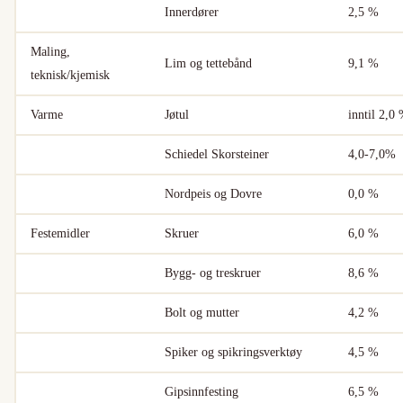
Innerdører
2,5 %
Maling,
Lim og tettebånd
9,1 %
teknisk/kjemisk
Varme
Jøtul
inntil 2,0
Schiedel Skorsteiner
4,0-7,0%
Nordpeis og Dovre
0,0 %
Festemidler
Skruer
6,0 %
Bygg- og treskruer
8,6 %
Bolt og mutter
4,2 %
Spiker og spikringsverktøy
4,5 %
Gipsinnfesting
6,5 %