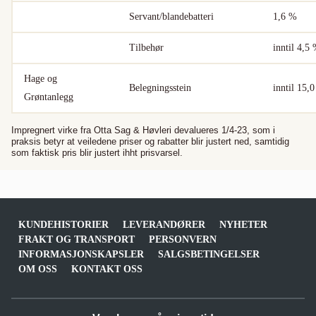
Servant/blandebatteri
1,6 %
Tilbehør
inntil 4,5
Hage og
Belegningsstein
inntil 15,
Grøntanlegg
Impregnert virke fra Otta Sag & Høvleri devalueres 1/4-23, som i
praksis betyr at veiledene priser og rabatter blir justert ned, samtidig
som faktisk pris blir justert ihht prisvarsel.
KUNDEHISTORIER
LEVERANDØRER
NYHETER
FRAKT OG TRANSPORT
PERSONVERN
INFORMASJONSKAPSLER
SALGSBETINGELSER
OM OSS
KONTAKT OSS