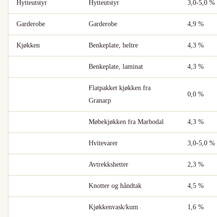
Hytteutstyr
Hytteutstyr
3,0-5,0 %
Garderobe
Garderobe
4,9 %
Kjøkken
Benkeplate, heltre
4,3 %
Benkeplate, laminat
4,3 %
Flatpakket kjøkken fra
0,0 %
Granarp
Møbekjøkken fra Marbodal
4,3 %
Hvitevarer
3,0-5,0 %
Avtrekkshetter
2,3 %
Knotter og håndtak
4,5 %
Kjøkkenvask/kum
1,6 %