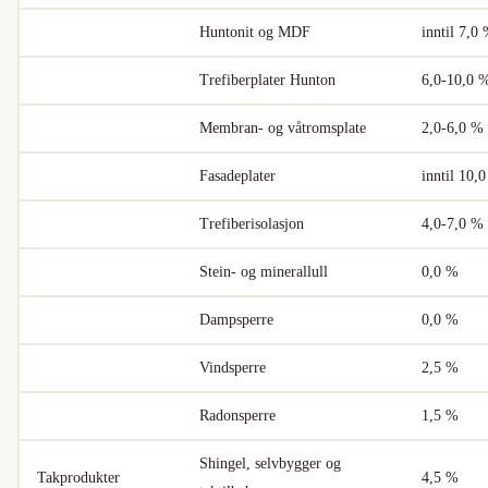
Huntonit og MDF
inntil 7,0
Trefiberplater Hunton
6,0-10,0 
Membran- og våtromsplate
2,0-6,0 %
Fasadeplater
inntil 10,
Trefiberisolasjon
4,0-7,0 %
Stein- og minerallull
0,0 %
Dampsperre
0,0 %
Vindsperre
2,5 %
Radonsperre
1,5 %
Shingel, selvbygger og
Takprodukter
4,5 %