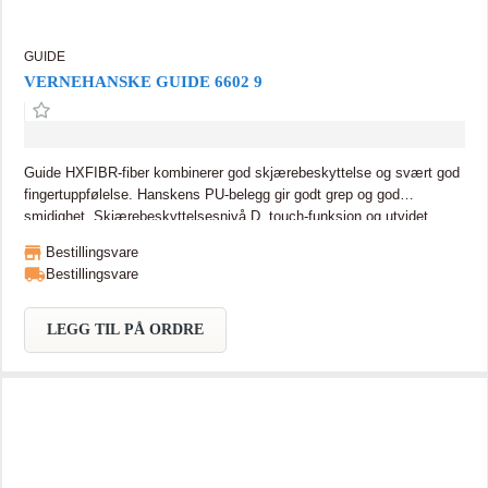
GUIDE
VERNEHANSKE GUIDE 6602 9
Guide HXFIBR-fiber kombinerer god skjærebeskyttelse og svært god
fingertuppfølelse. Hanskens PU-belegg gir godt grep og god
smidighet. Skjærebeskyttelsesnivå D, touch-funksjon og utvidet
forsterkning ved tommelen og pekefingeren. Godkjent for
Bestillingsvare
kontaktvarme nivå 1 Guide HXFIBR-fiber kombinerer god
Bestillingsvare
skjærebeskyttelse og svært god fingertuppfølelse. Hanskens PU-
belegg gir godt grep og god smidighet. Skjærebeskyttelsesnivå C,
touchfunksjon og utvidet forsterkning ved tommelen og pekefingeren.
LEGG TIL PÅ ORDRE
Godkjent for kontaktvarme nivå 1