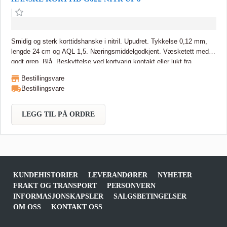
Smidig og sterk korttidshanske i nitril. Upudret. Tykkelse 0,12 mm,
lengde 24 cm og AQL 1,5. Næringsmiddelgodkjent. Væsketett med
godt grep. Blå. Beskyttelse ved kortvarig kontakt eller lukt fra
kjemikalier i laboratorier og trykkerier, og ved lakkerings- og
Bestillingsvare
monteringsarbeid. Smidig og sterk korttidshanske i nitril. Upudret.
Bestillingsvare
Tykkelse 0,12 mm, lengde 24 cm og AQL 1,5.
Næringsmiddelgodkjent. Væsketett med godt grep. Blå. Beskyttelse
ved kortvarig kontakt eller lukt fra kjemikalier i laboratorier og
LEGG TIL PÅ ORDRE
trykkerier, og ved lakkerings- og monteringsarbeid.
KUNDEHISTORIER
LEVERANDØRER
NYHETER
FRAKT OG TRANSPORT
PERSONVERN
INFORMASJONSKAPSLER
SALGSBETINGELSER
OM OSS
KONTAKT OSS