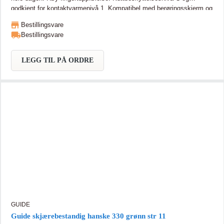
godkjent for kontaktvarmenivå 1. Kompatibel med berøringsskjerm og
forsterket mellom tommel og pekefinger.
Bestillingsvare
Bestillingsvare
LEGG TIL PÅ ORDRE
GUIDE
Guide skjærebestandig hanske 330 grønn str 11