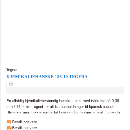
Tegera
KJEMIKALIEHANSKE 186-10 TEGERA
En allsidig kjemikaliebestandig hanske i nitril med tykkelse på 0,38
mm / 14,9 mils, egnet for alt fra husholdninger til kjemisk industri.
Utmerket grep takket være det hevede diamantmønsteret. Lateksfri.
10 par/pakke. 10 pakker/eske. TEGERA 186, Kjemikaliesbekyttende
Bestillingsvare
hanske, 0,38 mm nitril, diamantmønstret grep, flosset, Cat. III,
Bestillingsvare
lateksfri, for allroundarbeid