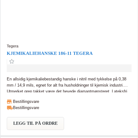
Tegera
KJEMIKALIEHANSKE 186-11 TEGERA
En allsidig kjemikaliebestandig hanske i nitril med tykkelse på 0,38
mm / 14,9 mils, egnet for alt fra husholdninger til kjemisk industri.
Utmerket grep takket være det hevede diamantmønsteret. Lateksfri.
10 par/pakke. 10 pakker/eske. TEGERA 186, Kjemikaliesbekyttende
Bestillingsvare
hanske, 0,38 mm nitril, diamantmønstret grep, flosset, Cat. III,
Bestillingsvare
lateksfri, for allroundarbeid
LEGG TIL PÅ ORDRE