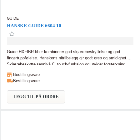
GUIDE
HANSKE GUIDE 6604 10
Guide HXFIBR-fiber kombinerer god skjærebeskyttelse og god
fingertuppfølelse. Hanskens nitrilbelegg gir godt grep og smidighet.
Skjærebeskyttelsesnivå C, touch-funksjon og utvidet forsterkning
mellom tommelen og pekefingeren. Godkjent for kontaktvarme nivå 1.
Bestillingsvare
Næringsmiddelgodkjent.
Bestillingsvare
LEGG TIL PÅ ORDRE