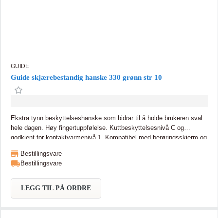
GUIDE
Guide skjærebestandig hanske 330 grønn str 10
Ekstra tynn beskyttelseshanske som bidrar til å holde brukeren sval
hele dagen. Høy fingertuppfølelse. Kuttbeskyttelsesnivå C og
godkjent for kontaktvarmenivå 1. Kompatibel med berøringsskjerm og
forsterket mellom tommel og pekefinger.
Bestillingsvare
Bestillingsvare
LEGG TIL PÅ ORDRE