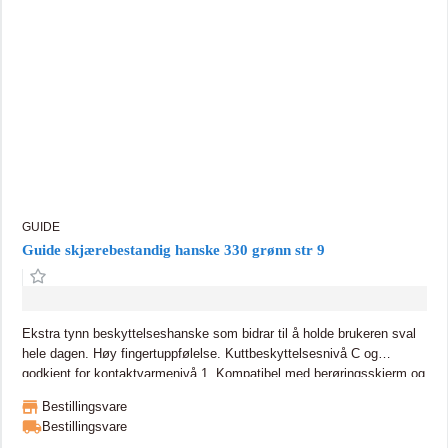
GUIDE
Guide skjærebestandig hanske 330 grønn str 9
Ekstra tynn beskyttelseshanske som bidrar til å holde brukeren sval
hele dagen. Høy fingertuppfølelse. Kuttbeskyttelsesnivå C og
godkjent for kontaktvarmenivå 1. Kompatibel med berøringsskjerm og
forsterket mellom tommel og pekefinger.
Bestillingsvare
Bestillingsvare