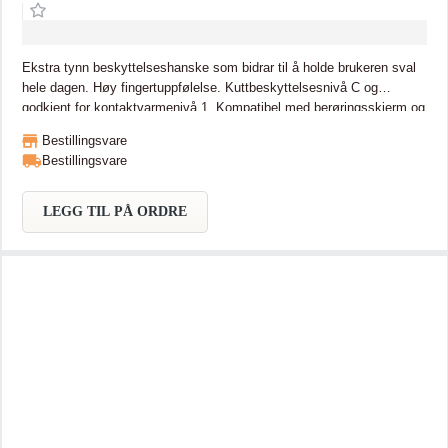
Ekstra tynn beskyttelseshanske som bidrar til å holde brukeren sval
hele dagen. Høy fingertuppfølelse. Kuttbeskyttelsesnivå C og
godkjent for kontaktvarmenivå 1. Kompatibel med berøringsskjerm og
forsterket mellom tommel og pekefinger.
Bestillingsvare
Bestillingsvare
LEGG TIL PÅ ORDRE