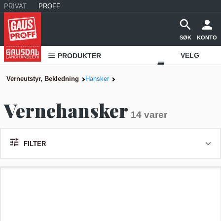
PRIVAT
PROFF
SØK
KONTO
VELG
PRODUKTER
VAREHUS
Verneutstyr, Bekledning
Hansker
KONTAKT
Vernehansker
OSS
14 varer
FILTER