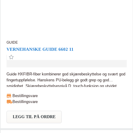
GUIDE
VERNEHANSKE GUIDE 6602 11
Guide HXFIBR-fiber kombinerer god skjærebeskyttelse og svært god
fingertuppfølelse. Hanskens PU-belegg gir godt grep og god
smidighet. Skjærebeskyttelsesnivå D, touch-funksjon og utvidet
forsterkning ved tommelen og pekefingeren. Godkjent for
Bestillingsvare
kontaktvarme nivå 1 Guide HXFIBR-fiber kombinerer god
Bestillingsvare
skjærebeskyttelse og svært god fingertuppfølelse. Hanskens PU-
belegg gir godt grep og god smidighet. Skjærebeskyttelsesnivå C,
touchfunksjon og utvidet forsterkning ved tommelen og pekefingeren.
LEGG TIL PÅ ORDRE
Godkjent for kontaktvarme nivå 1