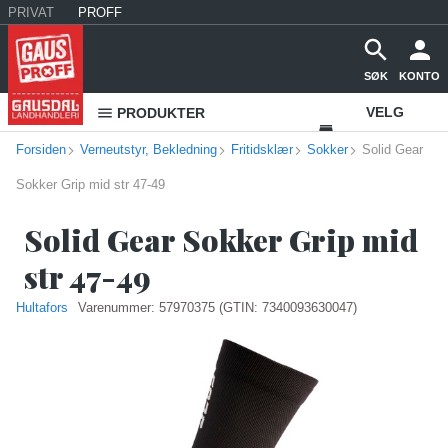
PRIVAT
PROFF
SØK
KONTO
VELG
PRODUKTER
Forsiden
Verneutstyr, Bekledning
Fritidsklær
Sokker
VAREHUS
Solid Gear
Sokker Grip mid str 47-49
KONTAKT
OSS
Solid Gear Sokker Grip mid
str 47-49
Hultafors
Varenummer:
57970375
(GTIN: 7340093630047)